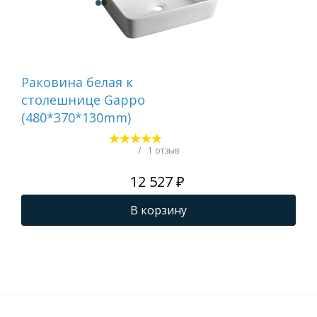
Раковина белая к
Рак
столешнице Gappo
ст
(480*370*130mm)
(4
/
1 отзыв
12 527 ₽
В корзину