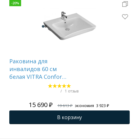
-
20
%
Раковина для
Ра
инвалидов 60 см
бел
белая VITRA Conforma
742
5289B003-0001
/
1 отзыв
15 690 ₽
19 613 ₽
экономия
3 923 ₽
В корзину