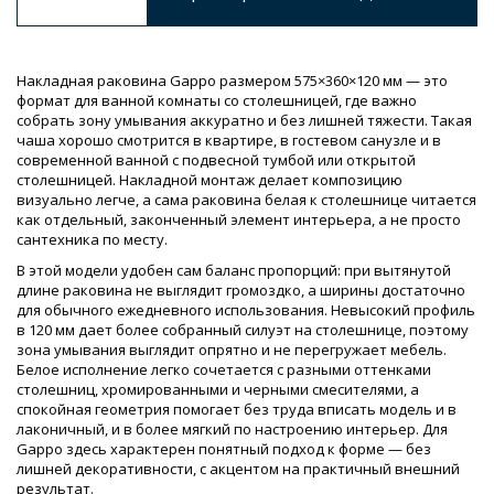
Накладная раковина Gappo размером 575×360×120 мм — это
формат для ванной комнаты со столешницей, где важно
собрать зону умывания аккуратно и без лишней тяжести. Такая
чаша хорошо смотрится в квартире, в гостевом санузле и в
современной ванной с подвесной тумбой или открытой
столешницей. Накладной монтаж делает композицию
визуально легче, а сама раковина белая к столешнице читается
как отдельный, законченный элемент интерьера, а не просто
сантехника по месту.
В этой модели удобен сам баланс пропорций: при вытянутой
длине раковина не выглядит громоздко, а ширины достаточно
для обычного ежедневного использования. Невысокий профиль
в 120 мм дает более собранный силуэт на столешнице, поэтому
зона умывания выглядит опрятно и не перегружает мебель.
Белое исполнение легко сочетается с разными оттенками
столешниц, хромированными и черными смесителями, а
спокойная геометрия помогает без труда вписать модель и в
лаконичный, и в более мягкий по настроению интерьер. Для
Gappo здесь характерен понятный подход к форме — без
лишней декоративности, с акцентом на практичный внешний
результат.