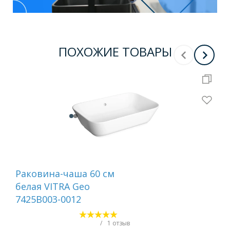
ПОХОЖИЕ ТОВАРЫ
Раковина-чаша 60 см
Ра
белая VITRA Geo
для
7425B003-0012
ст
AQ
60
/
1 отзыв