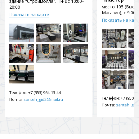
здание "Строймолла". Пн-Вс 10:00–
место 105 (Выст
20:00
Магазин), с 9:00 
Показать на карте
Показать на кар
Телефон:
+7 (953) 964-13-44
Телефон:
+7 (950) 9
Почта:
santeh_gid2@mail.ru
Почта:
santeh_gid2