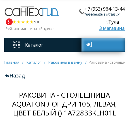
+7 (953) 964-13-44
Позвонить в магазин
г.Тула
5.0
3 магазина
Рейтинг магазина в Яндексе
Каталог
Поиск товаров
Смесители
Главная
/
Каталог
/
Раковины в ванну
/
Раковина - столешниц
Назад
Унитазы
РАКОВИНА - СТОЛЕШНИЦА
Мебель для ванных комнат
AQUATON ЛОНДРИ 105, ЛЕВАЯ,
ЦВЕТ БЕЛЫЙ () 1A72833KLH01L
Ванны
Кухонные мойки