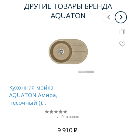
ДРУГИЕ ТОВАРЫ БРЕНДА
AQUATON
Кухонная мойка
Ра
AQUATON Амира,
Кан
песочный ()
1A
1A712932AI220
/
0 отзывов
9 910 ₽