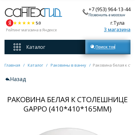
+7 (953) 964-13-44
Позвонить в магазин
г.Тула
5.0
3 магазина
Рейтинг магазина в Яндексе
Каталог
Поиск товаров
Смесители
Главная
/
Каталог
/
Раковины в ванну
/
Раковина белая к ст
Назад
Унитазы
РАКОВИНА БЕЛАЯ К СТОЛЕШНИЦЕ
Мебель для ванных комнат
GAPPO (410*410*165MM)
Ванны
Кухонные мойки