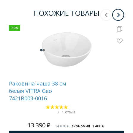
ПОХОЖИЕ ТОВАРЫ
-
10
%
Раковина-чаша 38 см
Рак
белая VITRA Geo
ст
7421B003-0016
(4
/
1 отзыв
13 390 ₽
14 878 ₽
экономия
1 488 ₽