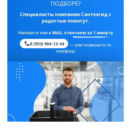
ПОДБОРЕ?
Специалисты компании Сантехгид с
радостью помогут.
Напишите нам в
MAX
, отвечаем за 1 минуту
8 (953) 964-13-44
— или позвоните по
телефону.