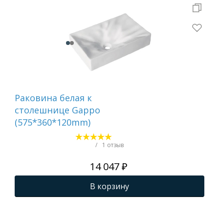
Раковина белая к
Рак
столешнице Gappo
ст
(575*360*120mm)
(4
/
1 отзыв
14 047 ₽
В корзину