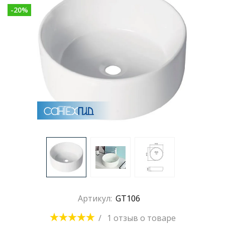
-
20
%
Раковины
Душевые кабины
Полотенцесушители
Аксессуары для ванных комнат
Зеркала
Душевые поддоны
Артикул:
GT106
Душевые уголки и ограждения
/
1 отзыв
о товаре