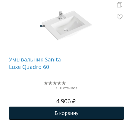
Умывальник Sanita
Ум
Luxe Quadro 60
Lux
/
0 отзывов
4 906 ₽
В корзину