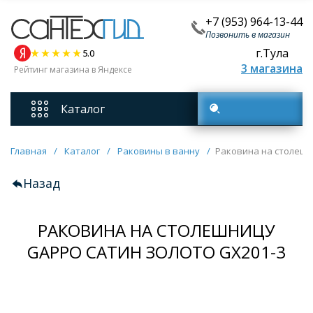
+7 (953) 964-13-44
Позвонить в магазин
г.Тула
5.0
3 магазина
Рейтинг магазина в Яндексе
Каталог
Поиск товаров
Смесители
Главная
/
Каталог
/
Раковины в ванну
/
Раковина на столешн
Назад
Унитазы
РАКОВИНА НА СТОЛЕШНИЦУ
Мебель для ванных комнат
GAPPO САТИН ЗОЛОТО GX201-3
Ванны
Кухонные мойки