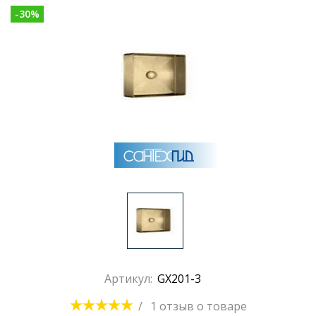
-
30
%
Раковины
Душевые кабины
Полотенцесушители
Аксессуары для ванных комнат
Зеркала
Душевые поддоны
Артикул:
GX201-3
Душевые уголки и ограждения
/
1 отзыв
о товаре