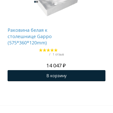
Раковина белая к
Рак
столешнице Gappo
ст
(575*360*120mm)
(4
/
1 отзыв
14 047 ₽
В корзину