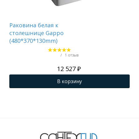
Раковина белая к
Рак
столешнице Gappo
ст
(480*370*130mm)
(5
/
1 отзыв
12 527 ₽
В корзину