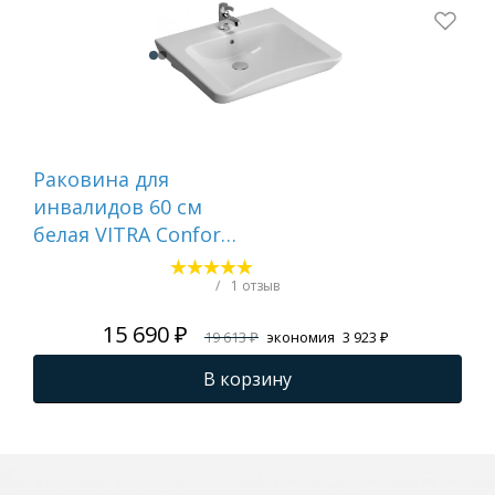
Раковина для
Ра
инвалидов 60 см
бел
белая VITRA Conforma
742
5289B003-0001
/
1 отзыв
15 690 ₽
19 613 ₽
экономия
3 923 ₽
В корзину