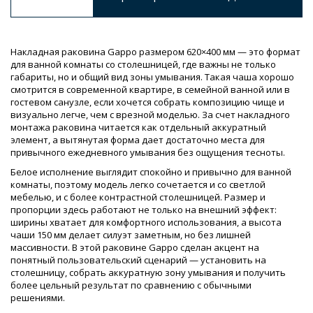
Накладная раковина Gappo размером 620×400 мм — это формат
для ванной комнаты со столешницей, где важны не только
габариты, но и общий вид зоны умывания. Такая чаша хорошо
смотрится в современной квартире, в семейной ванной или в
гостевом санузле, если хочется собрать композицию чище и
визуально легче, чем с врезной моделью. За счет накладного
монтажа раковина читается как отдельный аккуратный
элемент, а вытянутая форма дает достаточно места для
привычного ежедневного умывания без ощущения тесноты.
Белое исполнение выглядит спокойно и привычно для ванной
комнаты, поэтому модель легко сочетается и со светлой
мебелью, и с более контрастной столешницей. Размер и
пропорции здесь работают не только на внешний эффект:
ширины хватает для комфортного использования, а высота
чаши 150 мм делает силуэт заметным, но без лишней
массивности. В этой раковине Gappo сделан акцент на
понятный пользовательский сценарий — установить на
столешницу, собрать аккуратную зону умывания и получить
более цельный результат по сравнению с обычными
решениями.