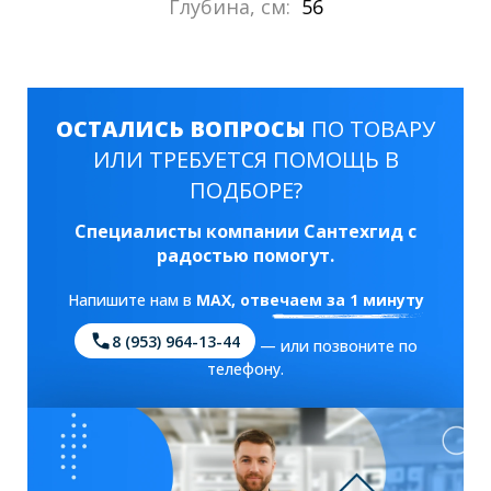
Глубина, см:
56
ОСТАЛИСЬ ВОПРОСЫ
ПО ТОВАРУ
ИЛИ ТРЕБУЕТСЯ ПОМОЩЬ В
ПОДБОРЕ?
Специалисты компании Сантехгид с
радостью помогут.
Напишите нам в
MAX
, отвечаем за 1 минуту
8 (953) 964-13-44
— или позвоните по
телефону.