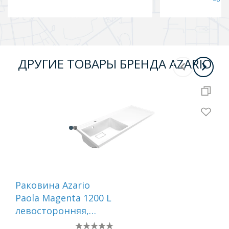
ДРУГИЕ ТОВАРЫ БРЕНДА AZARIO
Раковина Azario
Рак
Paola Magenta 1200 L
NE
левосторонняя,
ли
литьевой мрамор,
сиф