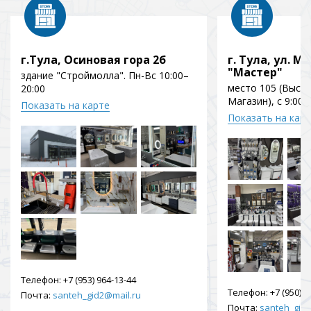
г.Тула, Осиновая гора 2б
г. Тула, ул. Мо
"Мастер"
здание "Строймолла". Пн-Вс 10:00–
место 105 (Выст
20:00
Магазин), с 9:00 
Показать на карте
Показать на кар
Телефон:
+7 (953) 964-13-44
Телефон:
+7 (950) 9
Почта:
santeh_gid2@mail.ru
Почта:
santeh_gid2