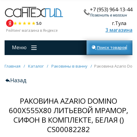
+7 (953) 964-13-44
Позвонить в магазин
г.Тула
5.0
3 магазина
Рейтинг магазина в Яндексе
Меню
Поиск товаров
Главная
/
Каталог
/
Раковины в ванну
/
Раковина Azario Domi
Назад
РАКОВИНА AZARIO DOMINO
600Х555Х80 ЛИТЬЕВОЙ МРАМОР,
СИФОН В КОМПЛЕКТЕ, БЕЛАЯ ()
CS00082282