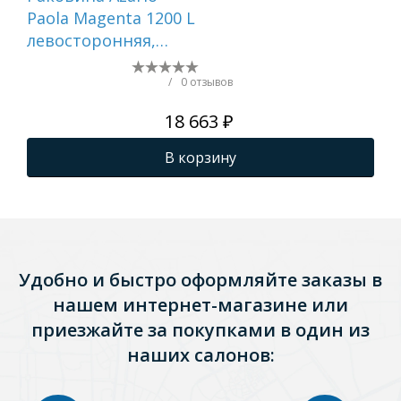
Paola Magenta 1200 L
NE
левосторонняя,
ли
литьевой мрамор,
сиф
белый () CS00078451
бел
/
0 отзывов
18 663 ₽
В корзину
Удобно и быстро оформляйте заказы в
нашем интернет-магазине или
приезжайте за покупками в один из
наших салонов: