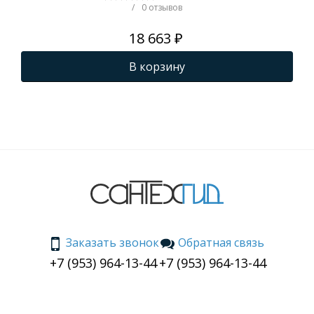
белый () CS00078451
бел
/
0 отзывов
18 663 ₽
В корзину
Заказать звонок
Обратная связь
+7 (953) 964-13-44
+7 (953) 964-13-44