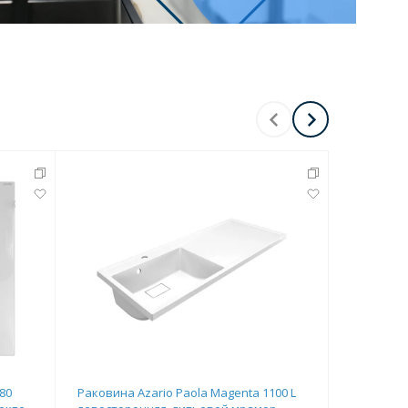
80
Раковина Azario Paola Magenta 1100 L
Раковина 