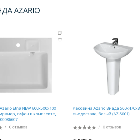
НДА AZARIO
Azario Etna NEW 600х500х100
Раковина Azario Виада 560х470х8
мрамор, сифон в комплекте,
пьедестале, белый (AZ-5001)
S00086607
/
0 отзывов
/
0 отзывов