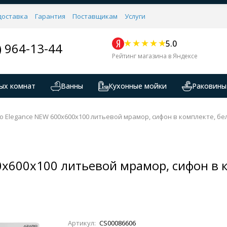
доставка
Гарантия
Поставщикам
Услуги
5.0
) 964-13-44
Рейтинг магазина в Яндексе
ых комнат
Ванны
Кухонные мойки
Раковины
o Elegance NEW 600х600х100 литьевой мрамор, сифон в комплекте, бел
0х600х100 литьевой мрамор, сифон в к
Артикул:
CS00086606