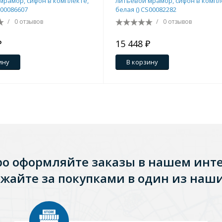
мрамор, сифон в комплекте,
литьевой мрамор, сифон в компл
S00086607
белая () CS00082282
/
0 отзывов
/
0 отзывов
₽
15 448 ₽
ину
В корзину
ро оформляйте заказы в нашем инт
жайте за покупками в один из наши