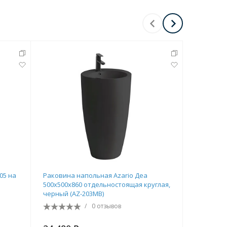
05 на
Раковина напольная Azario Деа
Раковина 
500х500х860 отдельностоящая круглая,
литьевой
черный (AZ-203MB)
белая () 
/
0 отзывов