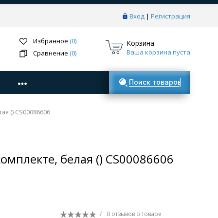
Вход
|
Регистрация
Избранное
(0)
Корзина
Ваша корзина пуста
Сравнение
(0)
Поиск товаров
ая () CS00086606
омплекте, белая () CS00086606
/
0 отзывов
о товаре