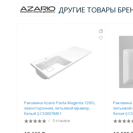
ДРУГИЕ ТОВАРЫ БРЕ
Раковина Azario Paola Magenta 1200 L
Раковина 
левосторонняя, литьевой мрамор,
литьевой 
белый () CS00078451
белая () C
/
0 отзывов