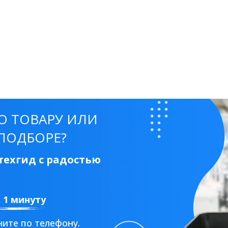
О ТОВАРУ ИЛИ
ПОДБОРЕ?
ехгид с радостью
а 1 минуту
ите по телефону.