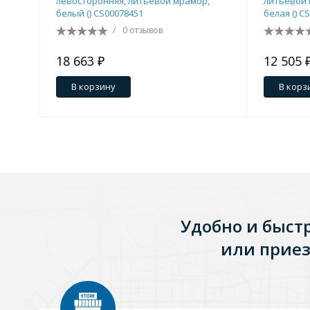
левосторонняя, литьевой мрамор,
литьевой 
белый () CS00078451
белая () C
/
0 отзывов
18 663 ₽
12 505 
В корзину
В корз
Удобно и быст
или приез