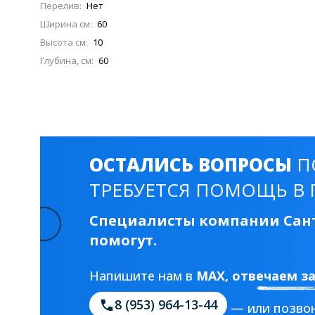
Перелив:
Нет
Ширина см:
60
Высота см:
10
Глубина, см:
60
ОСТАЛИСЬ ВОПРОСЫ
П
ТРЕБУЕТСЯ ПОМОЩЬ В 
Специалисты компании Сант
помогут.
Напишите нам в
MAX
, отвечаем з
8 (953) 964-13-44
— или позвон