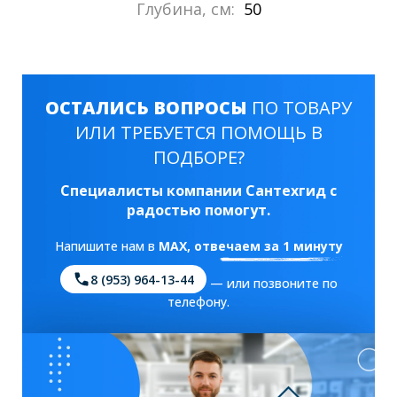
Глубина, см:
50
ОСТАЛИСЬ ВОПРОСЫ
ПО ТОВАРУ
ИЛИ ТРЕБУЕТСЯ ПОМОЩЬ В
ПОДБОРЕ?
Специалисты компании Сантехгид с
радостью помогут.
Напишите нам в
MAX
, отвечаем за 1 минуту
8 (953) 964-13-44
— или позвоните по
телефону.