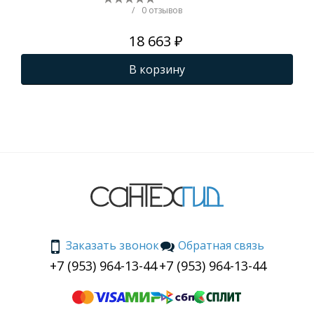
белый () CS00078451
бел
/
0 отзывов
18 663 ₽
В корзину
Заказать звонок
Обратная связь
+7 (953) 964-13-44
+7 (953) 964-13-44