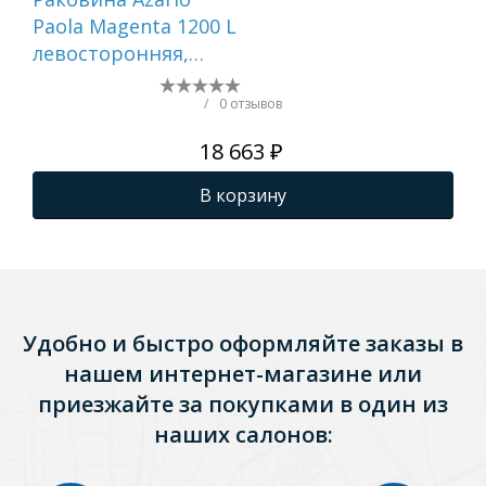
Paola Magenta 1200 L
NE
левосторонняя,
ли
литьевой мрамор,
сиф
белый () CS00078451
бел
/
0 отзывов
18 663 ₽
В корзину
Удобно и быстро оформляйте заказы в
нашем интернет-магазине или
приезжайте за покупками в один из
наших салонов: