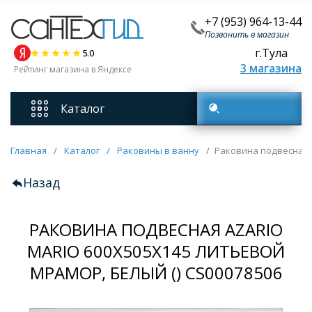
+7 (953) 964-13-44
Позвонить в магазин
г.Тула
5.0
3 магазина
Рейтинг магазина в Яндексе
Каталог
Поиск товаров
Смесители
Главная
/
Каталог
/
Раковины в ванну
/
Раковина подвесная A
Назад
Унитазы
РАКОВИНА ПОДВЕСНАЯ AZARIO
Мебель для ванных комнат
MARIO 600Х505Х145 ЛИТЬЕВОЙ
МРАМОР, БЕЛЫЙ () CS00078506
Ванны
Кухонные мойки