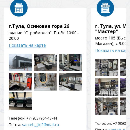
г.Тула, Осиновая гора 2б
г. Тула, ул. Мо
"Мастер"
здание "Строймолла". Пн-Вс 10:00–
место 105 (Выст
20:00
Магазин), с 9:00 
Показать на карте
Показать на кар
Телефон:
+7 (953) 964-13-44
Телефон:
+7 (950) 9
Почта:
santeh_gid2@mail.ru
Почта:
santeh_gid2