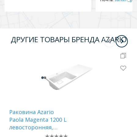
ДРУГИЕ ТОВАРЫ БРЕНДА AZARIO
Раковина Azario
Рак
Paola Magenta 1200 L
NE
левосторонняя,
ли
литьевой мрамор,
сиф