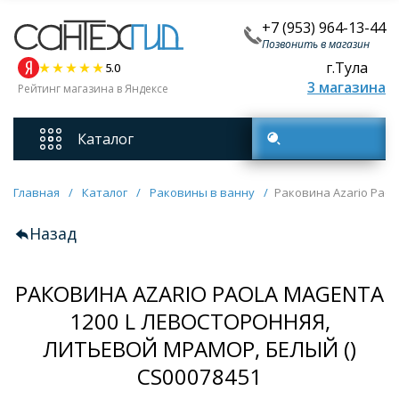
+7 (953) 964-13-44
Позвонить в магазин
г.Тула
5.0
3 магазина
Рейтинг магазина в Яндексе
Каталог
Поиск товаров
Смесители
Главная
/
Каталог
/
Раковины в ванну
/
Раковина Azario Paol
Назад
Унитазы
РАКОВИНА AZARIO PAOLA MAGENTA
Мебель для ванных комнат
1200 L ЛЕВОСТОРОННЯЯ,
ЛИТЬЕВОЙ МРАМОР, БЕЛЫЙ ()
Ванны
CS00078451
Кухонные мойки