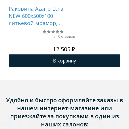
Раковина Azario Etna
Рак
NEW 600х500х100
Do
литьевой мрамор,
ли
сифон в комплекте,
сиф
белая () CS00086607
бел
/
0 отзывов
12 505 ₽
В корзину
Удобно и быстро оформляйте заказы в
нашем интернет-магазине или
приезжайте за покупками в один из
наших салонов: