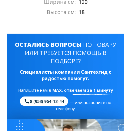
Ширина см:
120
Высота см:
18
ОСТАЛИСЬ ВОПРОСЫ
ПО ТОВАРУ
ИЛИ ТРЕБУЕТСЯ ПОМОЩЬ В
ПОДБОРЕ?
Специалисты компании Сантехгид с
радостью помогут.
Напишите нам в
MAX
, отвечаем за 1 минуту
8 (953) 964-13-44
— или позвоните по
телефону.