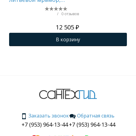
сифон в комплекте,
сиф
белая () CS00086607
бел
/
0 отзывов
12 505 ₽
В корзину
Заказать звонок
Обратная связь
+7 (953) 964-13-44
+7 (953) 964-13-44