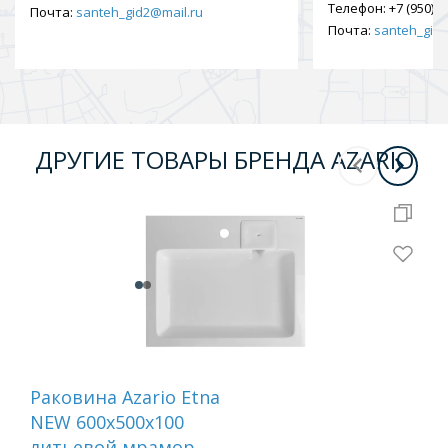
Телефон:
+7 (950) 9
Почта:
santeh_gid2@mail.ru
Почта:
santeh_gid2
ДРУГИЕ ТОВАРЫ БРЕНДА AZARIO
Раковина Azario Etna
Рак
NEW 600х500х100
Do
литьевой мрамор,
ли