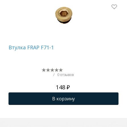
Втулка FRAP F71-1
Ад
ве
кр
на
F70
/
0 отзывов
148 ₽
В корзину