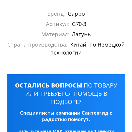
Бренд:
Gappo
Артикул:
G70-3
Материал:
Латунь
Страна производства:
Китай, по Немецкой
технологии
ОСТАЛИСЬ ВОПРОСЫ
ПО ТОВАРУ
ИЛИ ТРЕБУЕТСЯ ПОМОЩЬ В
ПОДБОРЕ?
Специалисты компании Сантехгид с
радостью помогут.
Напишите нам в
MAX
, отвечаем за 1 минуту