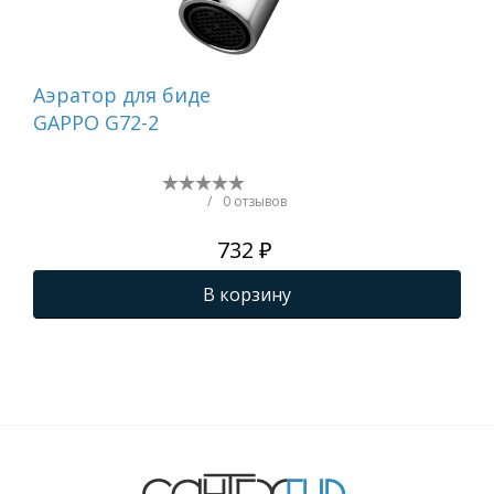
Аэратор для биде
Аэ
GAPPO G72-2
14
/
0 отзывов
732 ₽
В корзину