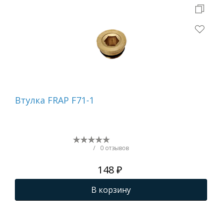
Втулка FRAP F71-1
Ад
ве
кр
на
F70
/
0 отзывов
148 ₽
В корзину