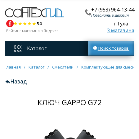
+7 (953) 964-13-44
Позвонить в магазин
г.Тула
5.0
3 магазина
Рейтинг магазина в Яндексе
Каталог
Поиск товаров
Смесители
Главная
/
Каталог
/
Смесители
/
Комплектующие для смесит
Назад
Унитазы
КЛЮЧ GAPPO G72
Мебель для ванных комнат
Ванны
Кухонные мойки