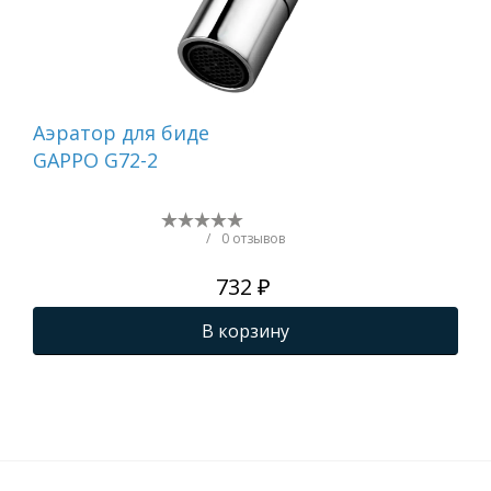
Аэратор для биде
Аэ
GAPPO G72-2
14
/
0 отзывов
732 ₽
В корзину