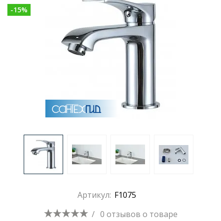
-
15
%
Раковины
Душевые кабины
Полотенцесушители
Аксессуары для ванных комнат
Зеркала
Душевые поддоны
Артикул:
F1075
Душевые уголки и ограждения
/
0 отзывов
о товаре