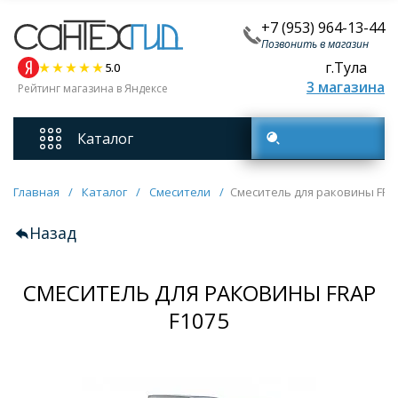
+7 (953) 964-13-44
Позвонить в магазин
г.Тула
5.0
3 магазина
Рейтинг магазина в Яндексе
Каталог
Поиск товаров
Смесители
Главная
/
Каталог
/
Смесители
/
Смеситель для раковины FRA
Назад
Унитазы
СМЕСИТЕЛЬ ДЛЯ РАКОВИНЫ FRAP
Мебель для ванных комнат
F1075
Ванны
Кухонные мойки