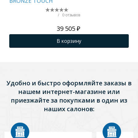
BRONZE TOUCH
MR
WH
/
0 отзывов
39 505 ₽
В корзину
Удобно и быстро оформляйте заказы в
нашем интернет-магазине или
приезжайте за покупками в один из
наших салонов: