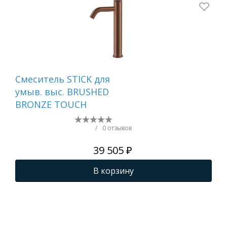
Смеситель STICK для
Сме
умыв. выс. BRUSHED
ум
BRONZE TOUCH
MR
WH
/
0 отзывов
39 505 ₽
В корзину