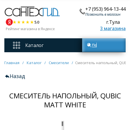
+7 (953) 964-13-44
Позвонить в магазин
г.Тула
5.0
3 магазина
Рейтинг магазина в Яндексе
Каталог
Поиск товаров
Смесители
Главная
/
Каталог
/
Смесители
/
Смеситель напольный, QUBIC 
Назад
Унитазы
СМЕСИТЕЛЬ НАПОЛЬНЫЙ, QUBIC
Мебель для ванных комнат
MATT WHITE
Ванны
Кухонные мойки