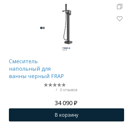
Смеситель
Сме
напольный для
ва
ванны черный FRAP
лит
R20
/
0 отзывов
34 090 ₽
В корзину