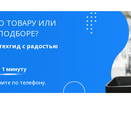
О ТОВАРУ ИЛИ
ПОДБОРЕ?
ехгид с радостью
а 1 минуту
ите по телефону.