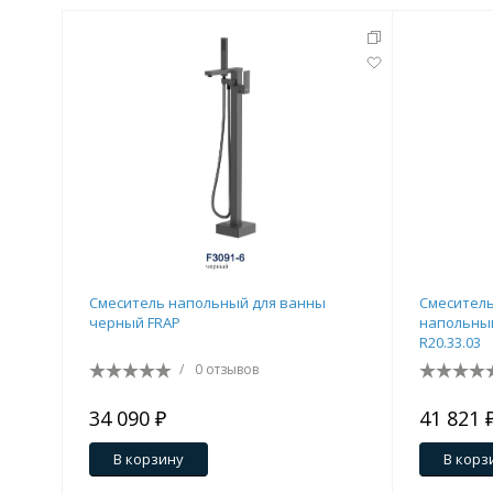
Смеситель напольный для ванны
Смеситель
черный FRAP
напольный
R20.33.03
/
0 отзывов
34 090 ₽
41 821 
В корзину
В корз