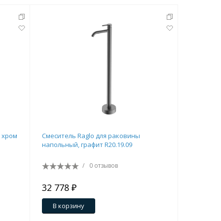
 хром
Смеситель Raglo для раковины
Смесител
напольный, графит R20.19.09
напольный
/
0 отзывов
32 778 ₽
32 969 
В корзину
В кор