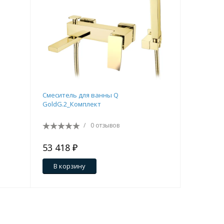
Смеситель для ванны Q
Смесител
GoldG.2_Комплект
двуручк
/
0 отзывов
53 418 ₽
17 583 
В корзину
В кор