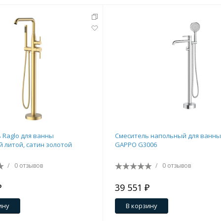
 Raglo для ванны
Смеситель напольный для ванны
 литой, сатин золотой
GAPPO G3006
/
0 отзывов
/
0 отзывов
₽
39 551 ₽
ину
В корзину