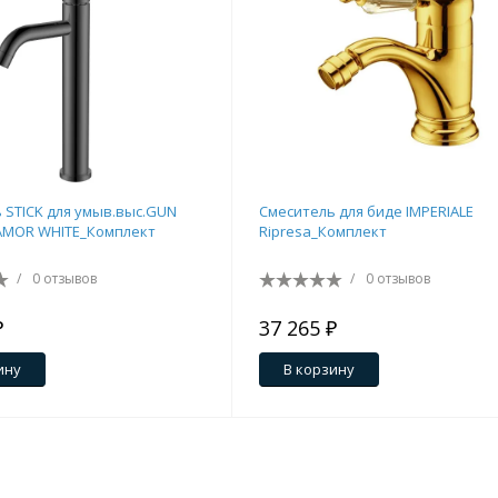
 STICK для умыв.выс.GUN
Смеситель для биде IMPERIALE
AMOR WHITE_Комплект
Ripresa_Комплект
/
0 отзывов
/
0 отзывов
₽
37 265 ₽
ину
В корзину