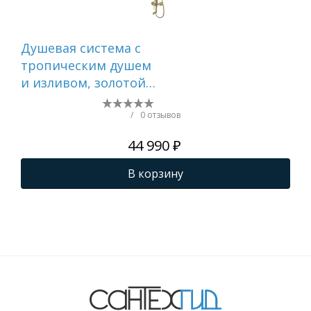
Душевая система с
Ду
тропическим душем
тр
и изливом, золотой
и и
матовый, Aiger,
Aig
IDDIS, AIGMG3Fi06
AIG
/
0 отзывов
44 990 ₽
В корзину