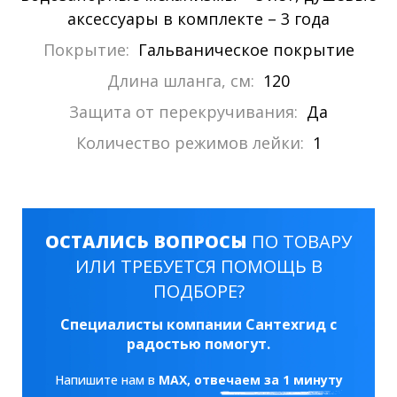
аксессуары в комплекте – 3 года
Покрытие:
Гальваническое покрытие
Длина шланга, см:
120
Защита от перекручивания:
Да
Количество режимов лейки:
1
ОСТАЛИСЬ ВОПРОСЫ
ПО ТОВАРУ
ИЛИ ТРЕБУЕТСЯ ПОМОЩЬ В
ПОДБОРЕ?
Специалисты компании Сантехгид с
радостью помогут.
Напишите нам в
MAX
, отвечаем за 1 минуту