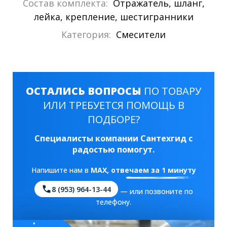
Состав комплекта:
Отражатель, шланг,
лейка, крепление, шестигранники
Категория:
Смесители
ОСТАЛИСЬ ВОПРОСЫ
ПО ТОВАРУ
ИЛИ ТРЕБУЕТСЯ ПОМОЩЬ В
ПОДБОРЕ?
Специалисты компании Сантехгид с
радостью помогут.
Напишите нам в
MAX
, отвечаем за 1 минуту
8 (953) 964-13-44
— или позвоните по
телефону.