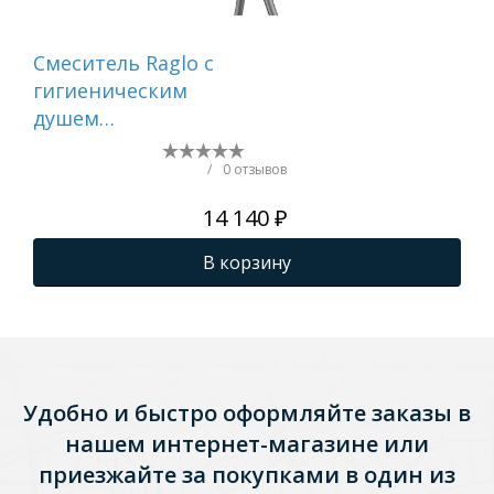
Смеситель Raglo с
Вс
гигиеническим
ги
душем
ор
встраиваемый ,
не
графит R20.54.09
F72
/
0 отзывов
14 140 ₽
В корзину
Удобно и быстро оформляйте заказы в
нашем интернет-магазине или
приезжайте за покупками в один из