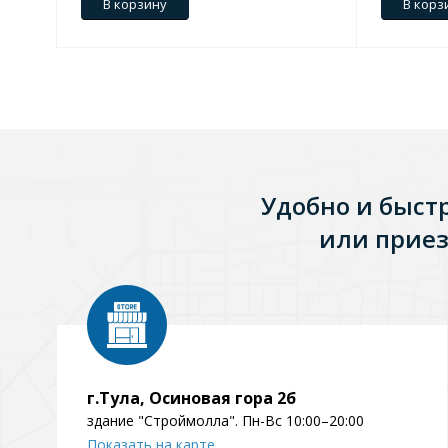
В корзину
В корз
Зеркала
1 категория
Зеркала с подсветкой
Удобно и быст
или приез
Душевые поддоны
7 категорий
Акриловые
Из литьевого мрамора
Комплектующие к поддонам
г.Тула, Осиновая гора 2б
здание "Строймолла". Пн-Вс 10:00–20:00
Показать на карте