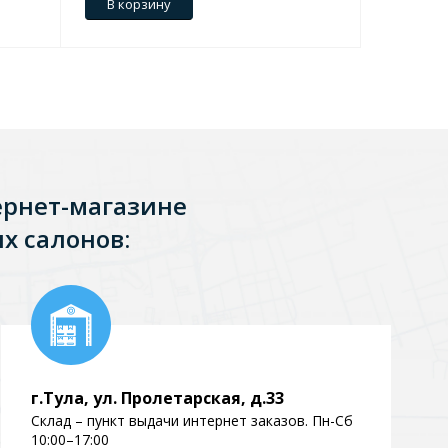
В корзину
В кор
Перейти в раздел
ернет-магазине
х салонов:
Перейти в раздел
тика
Керамические
г.Тула, ул. Пролетарская, д.33
Склад – пункт выдачи интернет заказов. Пн-Сб
10:00–17:00