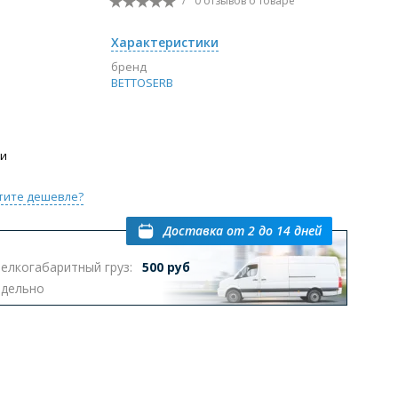
/
0 отзывов
о товаре
Перейти в раздел
Характеристики
бренд
BETTOSERB
ы с инсталляцией
Биде
Писсуары
выпуском
ии
тите дешевле?
Доставка
от 2 до 14 дней
елкогабаритный груз:
500 руб
Перейти в раздел
тдельно
омплектующие для мебели