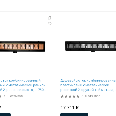
тующие
мнат
лоток комбинированный
Душевой лоток комбинированн
ый, с металической рамкой
пластиковый с металической
й 2, розовое золото, L=750
решеткой 2, оружейный металл, 
мм
/
0 отзывов
/
0 отзывов
Ершики
Полки
₽
17 711 ₽