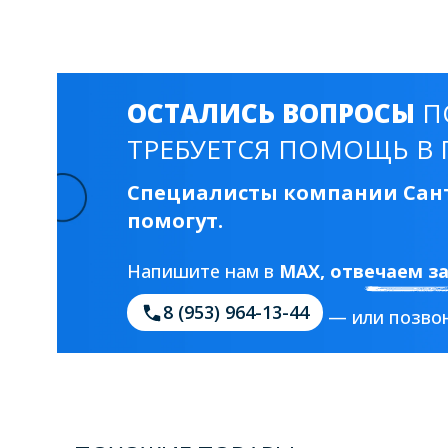
Смесители для моек
40 см
45 см
Раковины
ОСТАЛИСЬ ВОПРОСЫ
П
23 категории
ТРЕБУЕТСЯ ПОМОЩЬ В 
Специалисты компании Сант
Мебельные раковины
Квадратные
помогут.
На стиральную машину
С пьедесталом
Напишите нам в
MAX
, отвечаем з
90 см
100 см
120 см
130 см
8 (953) 964-13-44
— или позвон
Душевые кабины
1 категория