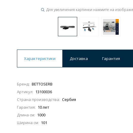
Для увеличения картинки нажмите на изображ
Ванны
19 категорий
Акриловые
Из литьевого мрамора
Ванны 120 см
Ванны 130 см
Ванны 
Характеристики
Доставка
Гарантия
Ванны 200 см
Экраны для ванн
Ком
Бренд:
BETTOSERB
Артикул:
13100036
Кухонные мойки
Страна производства:
Сербия
15 категорий
Гарантия:
10 лет
Длина см:
1000
Из искусственного камня
Из нержавеюще
Ширина см:
101