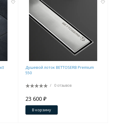
ct
Душевой лоток BETTOSERB Premium
Душевой 
550
Line Matte
/
0 отзывов
23 600 ₽
17 600 
В корзину
В кор