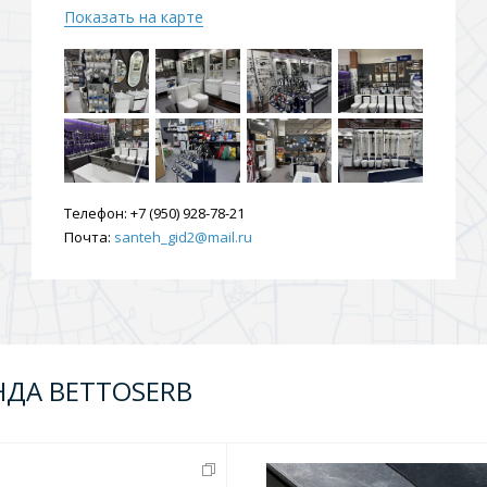
Показать на карте
ения
ия
На борт ванной
Телефон:
+7 (950) 928-78-21
Почта:
santeh_gid2@mail.ru
йные
НДА BETTOSERB