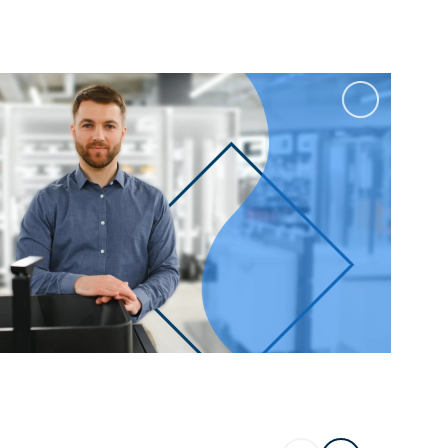
100 см
Перейти в раздел
альные
Подвесные
60 см
65 см
70 см
80 см
Перейти в раздел