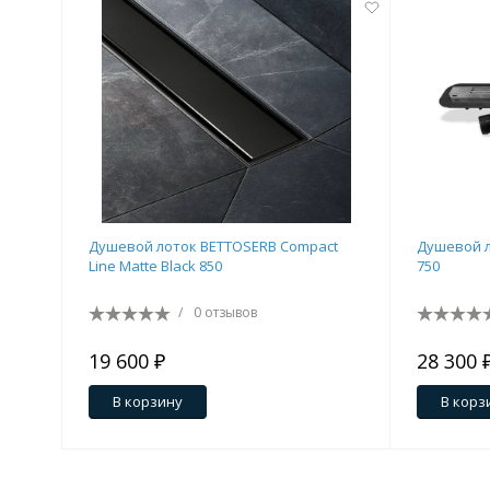
Душевой лоток BETTOSERB Compact
Душевой л
Line Matte Black 850
750
/
0 отзывов
19 600 ₽
28 300 
В корзину
В корз