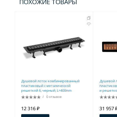
ПОХОЖИЕ ТОВАРЫ
Комплектующие для кабин
Полотенцесушители
3 категории
Водяные
Электрические
Комплек
Аксессуары для ванных ко
Душевой лоток комбинированный
Душевой 
4 категории
пластиковый с металической
пластиков
решеткой 6, черный, L=400mm
и решетко
mm
/
0 отзывов
Дозаторы
Карнизы и шторки для ванной
12 316 ₽
31 957 