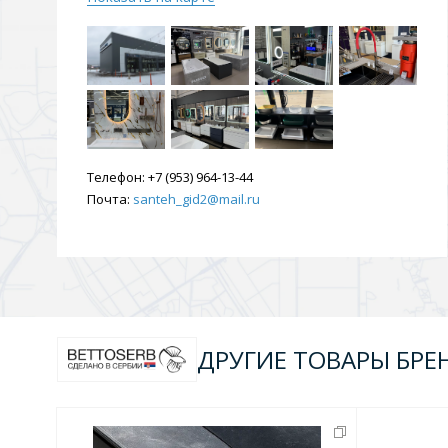
Душевые уголки и огражд
3 категории
Двери и перегородки
Душевые огражден
Телефон:
+7 (953) 964-13-44
Почта:
santeh_gid2@mail.ru
Трапы для душевых
3 категории
Квадратные
Комплектующие
Лине
ДРУГИЕ ТОВАРЫ БРЕ