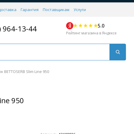
доставка
Гарантия
Поставщикам
Услуги
5.0
) 964-13-44
Рейтинг магазина в Яндексе
к BETTOSERB Slim Line 950
ine 950
Для кухни
Для душа
Для биде
Душевые стой
Напольные
Комплектующие