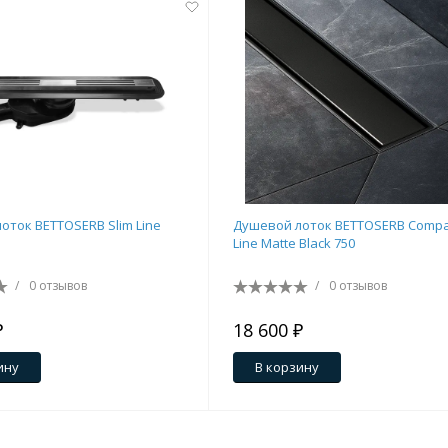
оток BETTOSERB Slim Line
Душевой лоток BETTOSERB Compa
Line Matte Black 750
/
0 отзывов
/
0 отзывов
₽
18 600 ₽
ину
В корзину