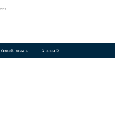
ение
Стальные
Чугунные
Ванны 100 см
Отдельно
140 см
Ванны 150 см
Ванны 160 см
Ванны 17
Способы оплаты
Отзывы (
0
)
плектующие для ванн
й стали
Двойные
Сушилки и диспенсеры для моек