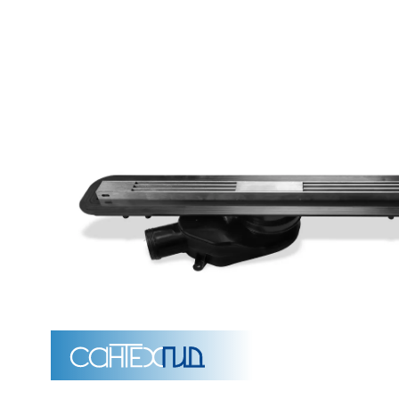
Унитазы
15 категорий
Напольные
Подвесные
Моноблоки
Приставные
Угловые с бачком
Уни
Комплектующие для инсталляций и кнопки смы
Мебель для ванных комна
7 категорий
Тумбы для ванной
Зеркало шкаф
П