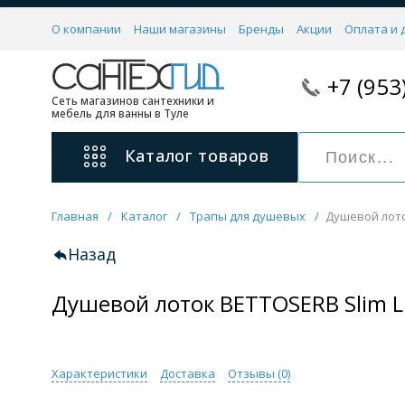
О компании
Наши магазины
Бренды
Акции
Оплата и 
+7 (953
Сеть магазинов сантехники и
мебель для ванны в Туле
Каталог
товаров
Главная
/
Каталог
/
Трапы для душевых
/
Душевой лото
Смесители
11 категорий
Назад
Душевой лоток BETTOSERB Slim L
Для ванны с душем
Для раковины
С гигиеническим душем
На борт ванной
Характеристики
Доставка
Отзывы (
0
)