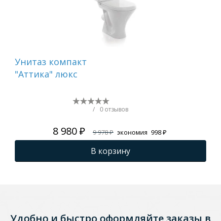
Унитаз компакт
Ун
"Аттика" люкс
"Ат
/
0 отзывов
8 980 ₽
9 978 ₽
экономия
998 ₽
В корзину
Удобно и быстро оформляйте заказы в