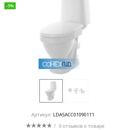
-
5
%
Раковины
Душевые кабины
Полотенцесушители
Аксессуары для ванных комнат
Зеркала
Душевые поддоны
Артикул:
LDASACC01090111
Душевые уголки и ограждения
/
0 отзывов
о товаре