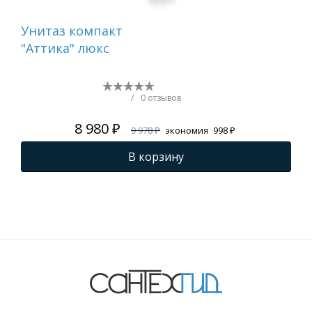
Унитаз компакт
Ун
"Аттика" люкс
"Ат
/
0 отзывов
8 980 ₽
9 978 ₽
экономия
998 ₽
В корзину