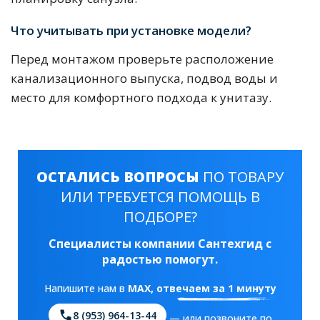
Что учитывать при установке модели?
Перед монтажом проверьте расположение
канализационного выпуска, подвод воды и
место для комфортного подхода к унитазу.
ОСТАЛИСЬ ВОПРОСЫ
ПО ТОВАРУ
ИЛИ ТРЕБУЕТСЯ ПОМОЩЬ В
ПОДБОРЕ?
Специалисты компании Сантехгид с
радостью помогут.
Напишите нам в
MAX
, отвечаем за 1 минуту
8 (953) 964-13-44
— или позвоните по