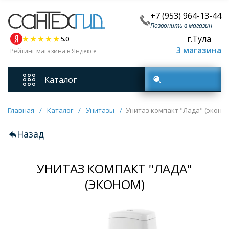
+7 (953) 964-13-44
Позвонить в магазин
г.Тула
5.0
3 магазина
Рейтинг магазина в Яндексе
Каталог
Поиск товаров
Смесители
Главная
/
Каталог
/
Унитазы
/
Унитаз компакт "Лада" (эконом
Назад
Унитазы
УНИТАЗ КОМПАКТ "ЛАДА"
Мебель для ванных комнат
(ЭКОНОМ)
Ванны
Кухонные мойки