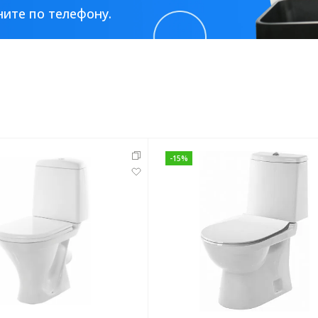
ите по телефону.
-
15
%
Стальные
Из искусственного камня
Из стеклоплас