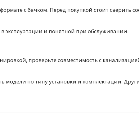
50 см
60 см
70 см
80 см
90 см
рмате с бачком. Перед покупкой стоит сверить сос
 в эксплуатации и понятной при обслуживании.
нировкой, проверьте совместимость с канализацие
Круглые
Накладные чаши
Прямоугольные
Ов
Угловые
40 см
45 см
50 см
55 см
ь модели по типу установки и комплектации. Друг
Комплектующие