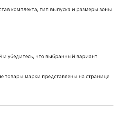
100 см
тав комплекта, тип выпуска и размеры зоны
Перейти в раздел
й и убедитесь, что выбранный вариант
альные
Подвесные
60 см
65 см
70 см
80 см
ие товары марки представлены на странице
Перейти в раздел