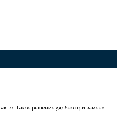
Перейти в раздел
стоящие
Приставные
Угловые
0 см
Ванны 180 см
Ванны 190 см
Перейти в раздел
чком. Такое решение удобно при замене
Черные
Комплектующие