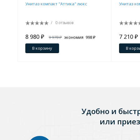
Унитаз компакт "Аттика" люкс
Унитаз ко
Душевые уголки и огражд
3 категории
/
0 отзывов
8 980 ₽
7 210 ₽
Двери и перегородки
Душевые огражден
9 978 ₽
экономия
998 ₽
В корзину
В корз
Трапы для душевых
3 категории
Квадратные
Комплектующие
Лине
Удобно и быст
или приез