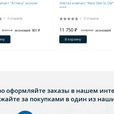
мпакт "Аттика" эконом
Унитаз-компакт "Next Slim SL DM"
ения
****
/
0 отзывов
/
0 отзывов
11 750 ₽
ия
На борт ванной
8 011 ₽
экономия
801 ₽
13 824 ₽
экономия
2 074 ₽
ину
В корзину
йные
ро оформляйте заказы в нашем инт
жайте за покупками в один из наши