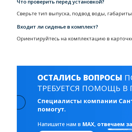
Что проверить перед установкой?
Комплектующие для кабин
Сверьте тип выпуска, подвод воды, габариты
Входит ли сиденье в комплект?
Полотенцесушители
Ориентируйтесь на комплектацию в карточке
3 категории
Водяные
Электрические
Комплек
ОСТАЛИСЬ ВОПРОСЫ
П
ТРЕБУЕТСЯ ПОМОЩЬ В 
Аксессуары для ванных ко
4 категории
Специалисты компании Сант
помогут.
Дозаторы
Карнизы и шторки для ванной
Напишите нам в
MAX
, отвечаем з