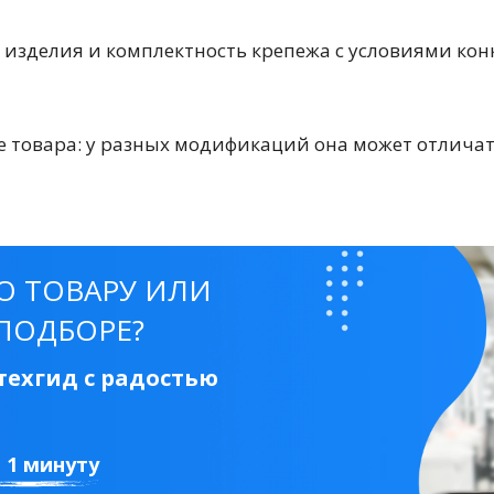
 изделия и комплектность крепежа с условиями конк
 товара: у разных модификаций она может отличат
тующие
О ТОВАРУ ИЛИ
ПОДБОРЕ?
мнат
ехгид с радостью
Ершики
Полки
а 1 минуту