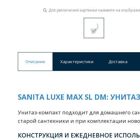
Для увеличения картинки нажмите на изображ
Ванны
19 категорий
Акриловые
Из литьевого мрамора
Ванны 120 см
Ванны 130 см
Ванны 
Описание
Характеристики
Доставка
Ванны 200 см
Экраны для ванн
Ком
SANITA LUXE MAX SL DM: УНИТ
Кухонные мойки
15 категорий
Унитаз-компакт подходит для домашнего сан
старой сантехники и при комплектации нов
Из искусственного камня
Из нержавеюще
КОНСТРУКЦИЯ И ЕЖЕДНЕВНОЕ ИСПОЛ