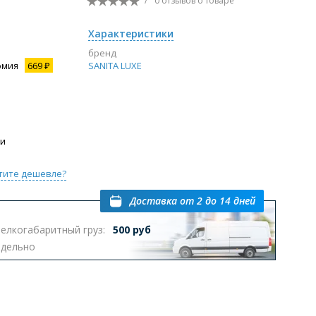
/
0 отзывов
о товаре
Перейти в раздел
Характеристики
бренд
омия
669 ₽
SANITA LUXE
ы с инсталляцией
Биде
Писсуары
выпуском
ии
тите дешевле?
Доставка
от 2 до 14 дней
Перейти в раздел
елкогабаритный груз:
500 руб
тдельно
омплектующие для мебели