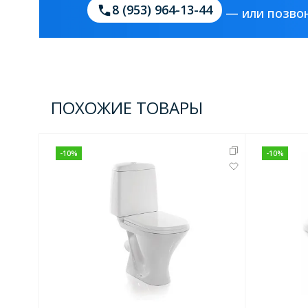
8 (953) 964-13-44
— или позвон
Зеркала
1 категория
Зеркала с подсветкой
ПОХОЖИЕ ТОВАРЫ
-
10
%
-
10
%
Душевые поддоны
7 категорий
Акриловые
Из литьевого мрамора
Комплектующие к поддонам