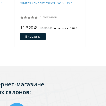
 "
Унитаз-компакт "Next Luxe SL DM"
Унитаз-ко
Перейти в раздел
/
0 отзывов
11 320 ₽
14 060 
11 916 ₽
экономия
596 ₽
В корзину
В кор
Перейти в раздел
ернет-магазине
х салонов: