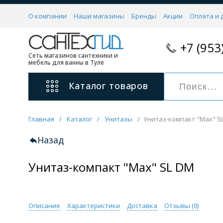
О компании
Наши магазины
Бренды
Акции
Оплата и 
+7 (953
Сеть магазинов сантехники и
мебель для ванны в Туле
Каталог
товаров
Главная
/
Каталог
/
Унитазы
/
Унитаз-компакт "Max" S
Смесители
11 категорий
Назад
Унитаз-компакт "Max" SL DM
Для ванны с душем
Для раковины
С гигиеническим душем
На борт ванной
Описание
Характеристики
Доставка
Отзывы (
0
)