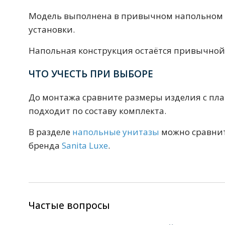
Смесители для моек
40 см
45 см
Модель выполнена в привычном напольном фо
установки.
Раковины
Напольная конструкция остаётся привычной
23 категории
ЧТО УЧЕСТЬ ПРИ ВЫБОРЕ
До монтажа сравните размеры изделия с пла
Мебельные раковины
Квадратные
подходит по составу комплекта.
На стиральную машину
С пьедесталом
В разделе
напольные унитазы
можно сравнит
90 см
100 см
120 см
130 см
бренда
Sanita Luxe
.
Душевые кабины
1 категория
Частые вопросы