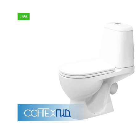
Унитазы
-
5
%
15 категорий
Напольные
Подвесные
Моноблоки
Приставные
Угловые с бачком
Уни
Комплектующие для инсталляций и кнопки смы
Мебель для ванных комна
7 категорий
Тумбы для ванной
Зеркало шкаф
П