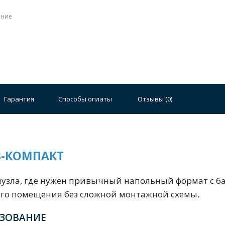
ение
Стальные
Чугунные
Ванны 100 см
Отдельно
140 см
Ванны 150 см
Ванны 160 см
Ванны 17
Гарантия
Способы оплаты
Отзывы (
0
)
плектующие для ванн
АЗ-КОМПАКТ
узла, где нужен привычный напольный формат с ба
ого помещения без сложной монтажной схемы.
й стали
Двойные
Сушилки и диспенсеры для моек
ЬЗОВАНИЕ