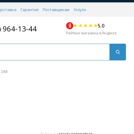
доставка
Гарантия
Поставщикам
Услуги
5.0
) 964-13-44
Рейтинг магазина в Яндексе
L DM
Для кухни
Для душа
Для биде
Душевые стой
Напольные
Комплектующие