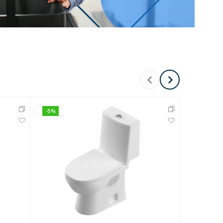
Перейти в раздел
-
5
%
-
5
%
Перейти в раздел
тика
Керамические