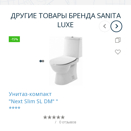
ДРУГИЕ ТОВАРЫ БРЕНДА SANITA
LUXE
-
15
%
-
5
%
Унитаз-компакт
Ун
"Next Slim SL DM" "
Rin
****
/
0 отзывов