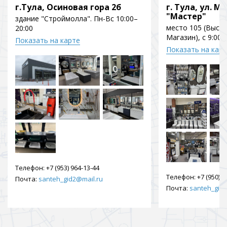
г.Тула, Осиновая гора 2б
г. Тула, ул. Мо
"Мастер"
здание "Строймолла". Пн-Вс 10:00–
место 105 (Выст
20:00
Магазин), с 9:00 
Показать на карте
Показать на кар
Телефон:
+7 (953) 964-13-44
Телефон:
+7 (950) 9
Почта:
santeh_gid2@mail.ru
Почта:
santeh_gid2