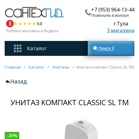
+7 (953) 964-13-44
Позвонить в магазин
г.Тула
5.0
3 магазина
Рейтинг магазина в Яндексе
Каталог
Поиск товаров
Смесители
Главная
/
Каталог
/
Унитазы
/
Унитаз компакт Classic SL ТМ
Назад
Унитазы
УНИТАЗ КОМПАКТ CLASSIC SL ТМ
Мебель для ванных комнат
Ванны
-
20
%
Кухонные мойки