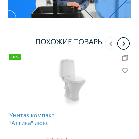
ПОХОЖИЕ ТОВАРЫ
-
10
%
-
10
Унитаз компакт
Ун
"Аттика" люкс
"Ат