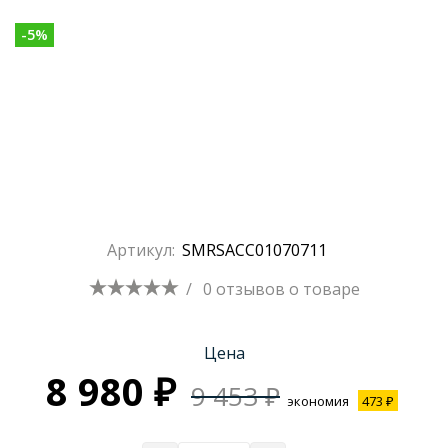
-
5
%
Артикул:
SMRSACC01070711
/
0 отзывов
о товаре
Цена
8 980 ₽
9 453 ₽
экономия
473 ₽