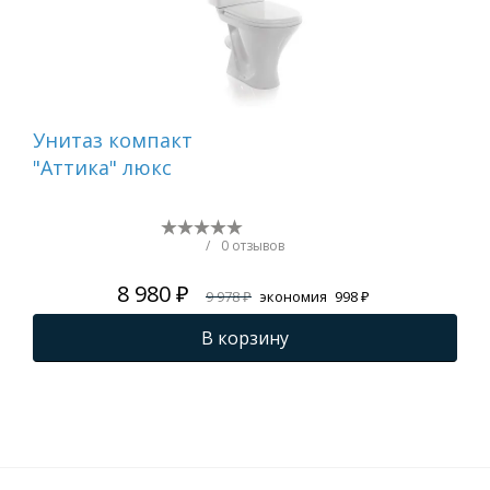
Унитаз компакт
Ун
"Аттика" люкс
"Ат
/
0 отзывов
8 980 ₽
9 978 ₽
экономия
998 ₽
В корзину