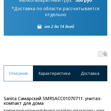
Мелкогабаритный груз:
500 руб
*Доставка по области рассчитывается
отдельно
от 2 до 14 дней
Описание
Характеристики
Доставка
Sanita Самарский SMRSACC01070711: унитаз-
компакт для дома
Компактный напольный формат подойдет для квартиры, дома