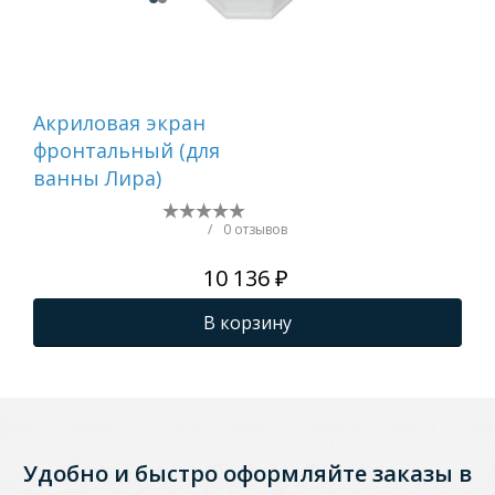
Акриловая экран
Ак
фронтальный (для
фр
ванны Лира)
ва
/
0 отзывов
10 136 ₽
В корзину
Удобно и быстро оформляйте заказы в