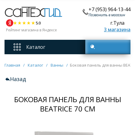
+7 (953) 964-13-44
Позвонить в магазин
г.Тула
5.0
3 магазина
Рейтинг магазина в Яндексе
Каталог
Поиск товаров
Смесители
Главная
/
Каталог
/
Ванны
/
Боковая панель для ванны BEATRI
Назад
Унитазы
БОКОВАЯ ПАНЕЛЬ ДЛЯ ВАННЫ
Мебель для ванных комнат
BEATRICE 70 СМ
Ванны
Кухонные мойки