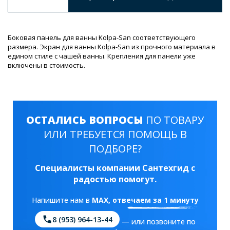
Боковая панель для ванны Kolpa-San соответствующего
размера. Экран для ванны Kolpa-San из прочного материала в
едином стиле с чашей ванны. Крепления для панели уже
включены в стоимость.
ОСТАЛИСЬ ВОПРОСЫ
ПО ТОВАРУ
ИЛИ ТРЕБУЕТСЯ ПОМОЩЬ В
ПОДБОРЕ?
Специалисты компании Сантехгид с
радостью помогут.
Напишите нам в
MAX
, отвечаем за 1 минуту
8 (953) 964-13-44
— или позвоните по