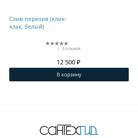
Cлив-перелив (клик-
Бок
клак, белый)
ва
AD
/
0 отзывов
12 500 ₽
В корзину