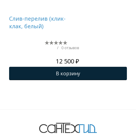
Cлив-перелив (клик-
Ак
клак, белый)
STR
/
0 отзывов
12 500 ₽
В корзину