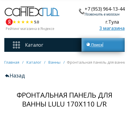
+7 (953) 964-13-44
Позвонить в магазин
г.Тула
5.0
3 магазина
Рейтинг магазина в Яндексе
Каталог
Поиск товаров
Смесители
Главная
/
Каталог
/
Ванны
/
Фронтальная панель для ванны L
Назад
Унитазы
ФРОНТАЛЬНАЯ ПАНЕЛЬ ДЛЯ
Мебель для ванных комнат
ВАННЫ LULU 170X110 L/R
Ванны
Кухонные мойки