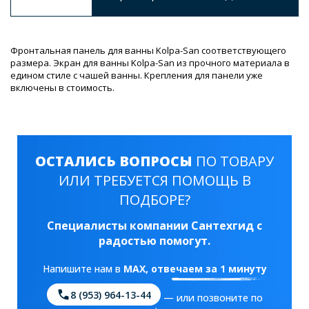
Фронтальная панель для ванны Kolpa-San соответствующего
размера. Экран для ванны Kolpa-San из прочного материала в
едином стиле с чашей ванны. Крепления для панели уже
включены в стоимость.
ОСТАЛИСЬ ВОПРОСЫ
ПО ТОВАРУ
ИЛИ ТРЕБУЕТСЯ ПОМОЩЬ В
ПОДБОРЕ?
Специалисты компании Сантехгид с
радостью помогут.
Напишите нам в
MAX
, отвечаем за 1 минуту
8 (953) 964-13-44
— или позвоните по