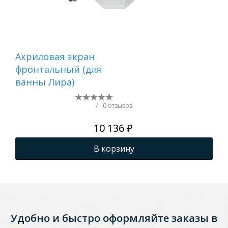
Акриловая экран
Ак
фронтальный (для
фр
ванны Лира)
ва
/
0 отзывов
10 136 ₽
В корзину
Удобно и быстро оформляйте заказы в