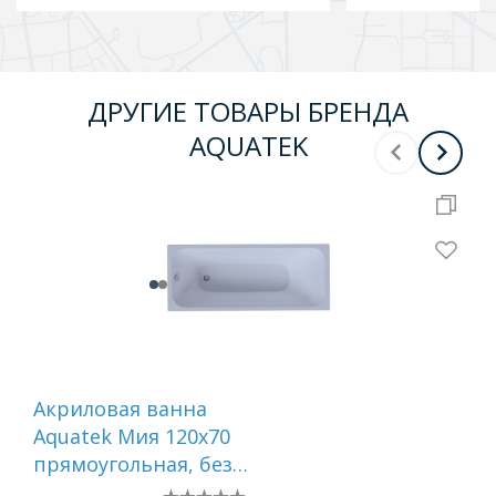
ДРУГИЕ ТОВАРЫ БРЕНДА
AQUATEK
Акриловая ванна
Ак
Aquatek Мия 120x70
Aqu
прямоугольная, без
пр
каркаса и экрана
спр