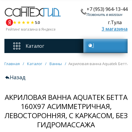
+7 (953) 964-13-44
Позвонить в магазин
г.Тула
5.0
3 магазина
Рейтинг магазина в Яндексе
Каталог
Поиск товаров
Смесители
Главная
/
Каталог
/
Ванны
/
Акриловая ванна Aquatek Бетта 
Назад
Унитазы
АКРИЛОВАЯ ВАННА AQUATEK БЕТТА
Мебель для ванных комнат
160X97 АСИММЕТРИЧНАЯ,
ЛЕВОСТОРОННЯЯ, С КАРКАСОМ, БЕЗ
Ванны
ГИДРОМАССАЖА
Кухонные мойки