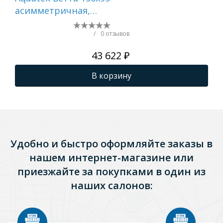
асимметричная,
170
Правосторонняя, с
ас
каркасом и экраном,
Пр
/
0 отзывов
без гидромассажа
ка
43 622 ₽
бе
В корзину
Удобно и быстро оформляйте заказы в
нашем интернет-магазине или
приезжайте за покупками в один из
наших салонов: