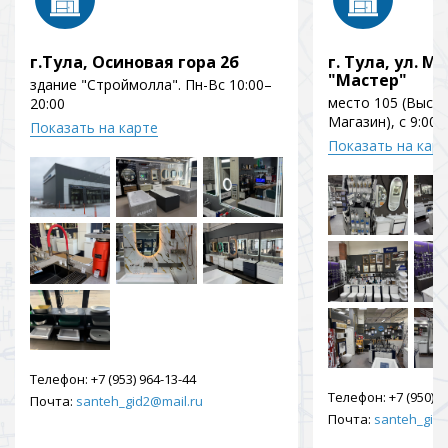
г.Тула, Осиновая гора 2б
г. Тула, ул. Мо
"Мастер"
здание "Строймолла". Пн-Вс 10:00–
место 105 (Выст
20:00
Магазин), с 9:00 
Показать на карте
Показать на кар
Телефон:
+7 (953) 964-13-44
Телефон:
+7 (950) 9
Почта:
santeh_gid2@mail.ru
Почта:
santeh_gid2