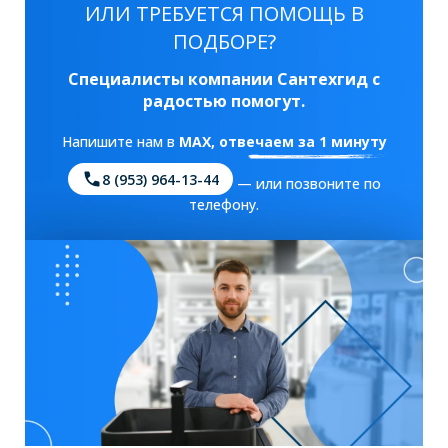
ИЛИ ТРЕБУЕТСЯ ПОМОЩЬ В
ПОДБОРЕ?
Специалисты компании Сантехгид с
радостью помогут.
Напишите нам в
MAX
, отвечаем за 1 минуту
8 (953) 964-13-44
— или позвоните по
телефону.