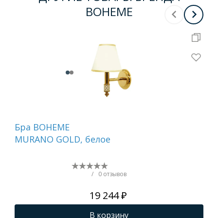
BOHEME
Бра BOHEME
Де
MURANO GOLD, белое
ту
бе
NI
/
0 отзывов
19 244 ₽
В корзину