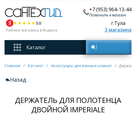
+7 (953) 964-13-44
Позвонить в магазин
г.Тула
5.0
3 магазина
Рейтинг магазина в Яндексе
Каталог
Поиск товаров
Смесители
Главная
/
Каталог
/
Аксессуары для ванных комнат
/
Держате
Назад
Унитазы
ДЕРЖАТЕЛЬ ДЛЯ ПОЛОТЕНЦА
Мебель для ванных комнат
ДВОЙНОЙ IMPERIALE
Ванны
Кухонные мойки