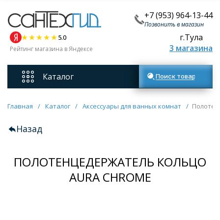
+7 (953) 964-13-44
Позвонить в магазин
г.Тула
5.0
3 магазина
Рейтинг магазина в Яндексе
Каталог
Поиск товаров
Смесители
Главная
/
Каталог
/
Аксессуары для ванных комнат
/
Полотен
Назад
Унитазы
ПОЛОТЕНЦЕДЕРЖАТЕЛЬ КОЛЬЦО
Мебель для ванных комнат
AURA CHROME
Ванны
Кухонные мойки