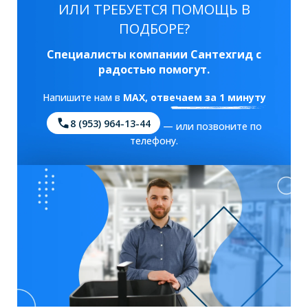
ИЛИ ТРЕБУЕТСЯ ПОМОЩЬ В
ПОДБОРЕ?
Специалисты компании Сантехгид с
радостью помогут.
Напишите нам в
MAX
, отвечаем за 1 минуту
8 (953) 964-13-44
— или позвоните по
телефону.