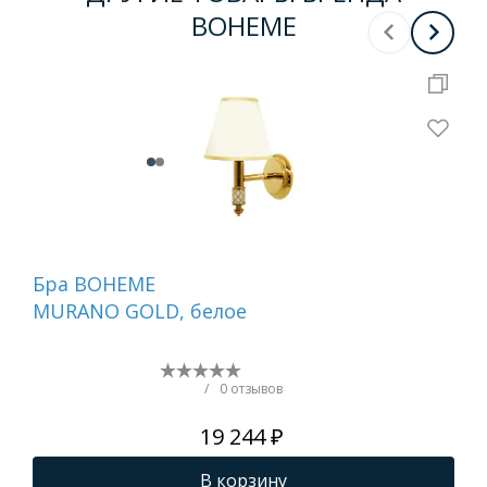
BOHEME
Бра BOHEME
На
MURANO GOLD, белое
ди
GO
(бе
/
0 отзывов
19 244 ₽
В корзину