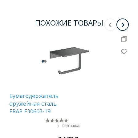
ПОХОЖИЕ ТОВАРЫ
Бумагодержатель
Ер
оружейная сталь
са
FRAP F30603-19
/
0 отзывов