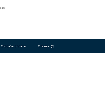
ение
Стальные
Чугунные
Ванны 100 см
Отдельно
140 см
Ванны 150 см
Ванны 160 см
Ванны 17
Способы оплаты
Отзывы (
0
)
плектующие для ванн
й стали
Двойные
Сушилки и диспенсеры для моек