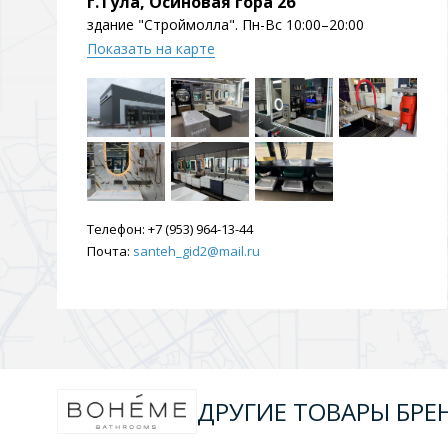
г.Тула, Осиновая гора 2б
Душевые уголки и огражд
здание "Строймолла". Пн-Вс 10:00–20:00
3 категории
Показать на карте
Двери и перегородки
Душевые огражден
Трапы для душевых
Телефон:
+7 (953) 964-13-44
3 категории
Почта:
santeh_gid2@mail.ru
Квадратные
Комплектующие
Лине
ДРУГИЕ ТОВАРЫ БРЕ