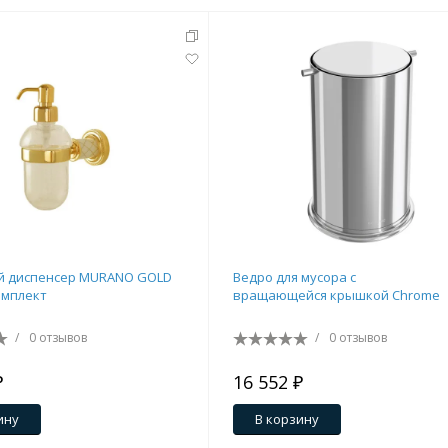
й диспенсер MURANO GOLD
Ведро для мусора с
омплект
вращающейся крышкой Chrome
/
0 отзывов
/
0 отзывов
₽
16 552 ₽
ину
В корзину