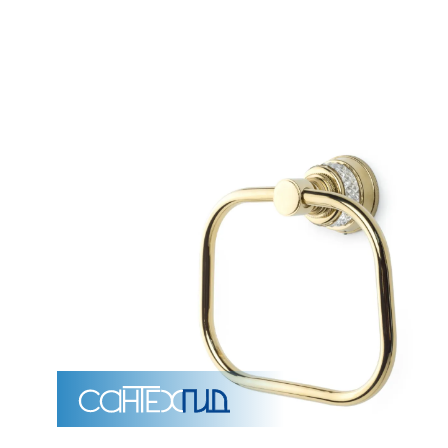
Унитазы
15 категорий
Напольные
Подвесные
Моноблоки
Приставные
Угловые с бачком
Уни
Комплектующие для инсталляций и кнопки смы
Мебель для ванных комна
7 категорий
Тумбы для ванной
Зеркало шкаф
П