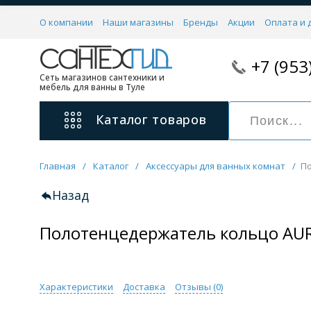
О компании
Наши магазины
Бренды
Акции
Оплата и 
+7 (953
Сеть магазинов сантехники и
мебель для ванны в Туле
Каталог
товаров
Главная
/
Каталог
/
Аксессуары для ванных комнат
/
По
Смесители
11 категорий
Назад
Полотенцедержатель кольцо AUR
Для ванны с душем
Для раковины
С гигиеническим душем
На борт ванной
Характеристики
Доставка
Отзывы (
0
)