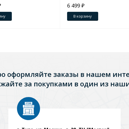
₽
6 499 ₽
ину
В корзину
ро оформляйте заказы в нашем инт
жайте за покупками в один из наши
Стальные
Из искусственного камня
Из стеклоплас