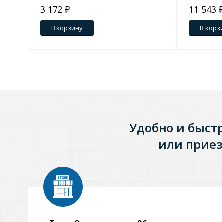
3 172 ₽
11 543 
Зеркала
В корзину
В корз
1 категория
Зеркала с подсветкой
Душевые поддоны
Удобно и быст
7 категорий
или приез
Акриловые
Из литьевого мрамора
Комплектующие к поддонам