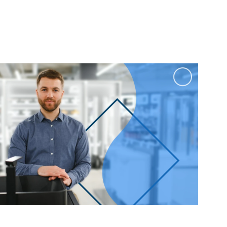
100 см
Перейти в раздел
альные
Подвесные
60 см
65 см
70 см
80 см
Перейти в раздел