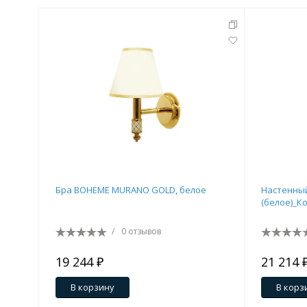
Бра BOHEME MURANO GOLD, белое
Настенны
(белое)_К
/
0 отзывов
19 244 ₽
21 214 
В корзину
В корз