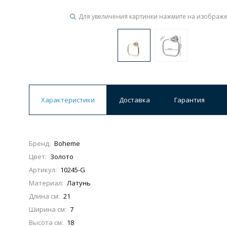
Для увеличения картинки нажмите на изображ
Ванны
19 категорий
Акриловые
Из литьевого мрамора
Ванны 120 см
Ванны 130 см
Ванны 
Характеристики
Доставка
Гарантия
Ванны 200 см
Экраны для ванн
Ком
Бренд:
Boheme
Цвет:
Золото
Кухонные мойки
Артикул:
10245-G
15 категорий
Материал:
Латунь
Длина см:
21
Из искусственного камня
Из нержавеюще
Ширина см:
7
Высота см:
18