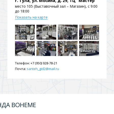
г. Тула, ул. Мосина, д. 29, ТЦ "Мастер"
ения
место 105 (Выставочный зал – Магазин), с 9:00
до 18:00
Показать на карте
ия
На борт ванной
Телефон:
+7 (950) 928-78-21
Почта:
santeh_gid2@mail.ru
йные
НДА BOHEME