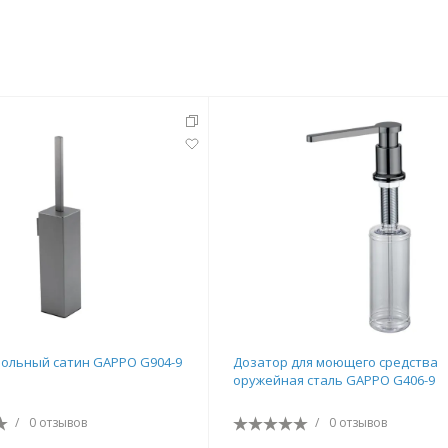
тующие
мнат
ольный сатин GAPPO G904-9
Дозатор для моющего средства
оружейная сталь GAPPO G406-9
Ершики
Полки
/
0 отзывов
/
0 отзывов