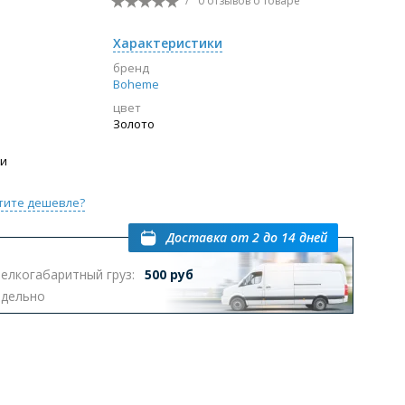
/
0 отзывов
о товаре
Перейти в раздел
Характеристики
бренд
Boheme
цвет
ы с инсталляцией
Биде
Писсуары
Золото
выпуском
ии
тите дешевле?
Доставка
от 2 до 14 дней
елкогабаритный груз:
500 руб
Перейти в раздел
тдельно
омплектующие для мебели