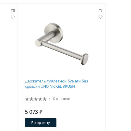
Держатель туалетной бумаги без
Бра BOHE
крышки UNO NICKEL BRUSH
/
0 отзывов
5 073 ₽
14 283 
В корзину
В кор