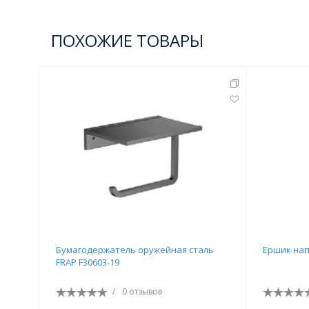
Комплектующие для кабин
ПОХОЖИЕ ТОВАРЫ
Полотенцесушители
3 категории
Водяные
Электрические
Комплек
Аксессуары для ванных ко
4 категории
Бумагодержатель оружейная сталь
Ершик нап
FRAP F30603-19
Дозаторы
Карнизы и шторки для ванной
/
0 отзывов