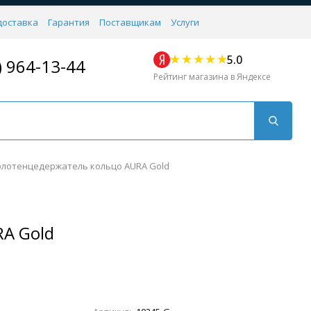
доставка
Гарантия
Поставщикам
Услуги
5.0
) 964-13-44
Рейтинг магазина в Яндексе
лотенцедержатель кольцо AURA Gold
A Gold
Для кухни
Для душа
Для биде
Душевые стой
Напольные
Комплектующие