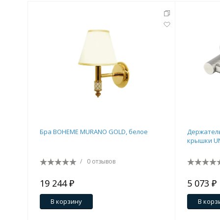
Бра BOHEME MURANO GOLD, белое
Держатель
крышки UN
/
0 отзывов
19 244 ₽
5 073 ₽
В корзину
В корз