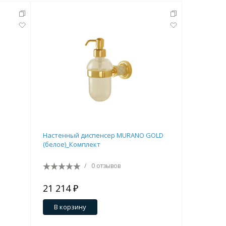
Настенный диспенсер MURANO GOLD
Ведро для
(белое)_Комплект
вращающ
/
0 отзывов
21 214 ₽
16 552 
В корзину
В кор