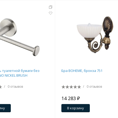
 туалетной бумаги без
Бра BOHEME, бронза 751
O NICKEL BRUSH
/
0 отзывов
/
0 отзывов
14 283 ₽
ину
В корзину