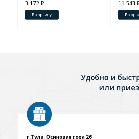
3 172 ₽
11 543 
В корзину
В корз
Удобно и быст
или приез
г.Тула, Осиновая гора 2б