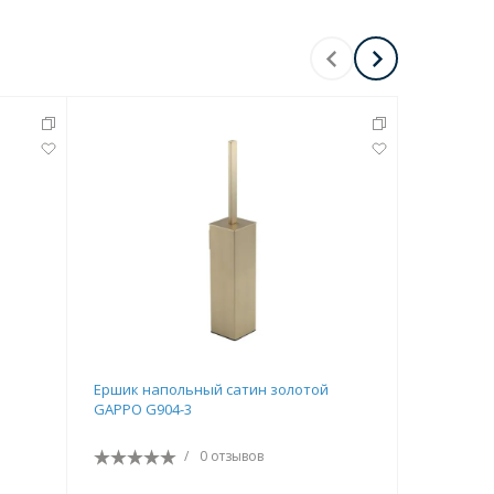
Ершик напольный сатин золотой
Ершик на
GAPPO G904-3
G903-6
/
0 отзывов