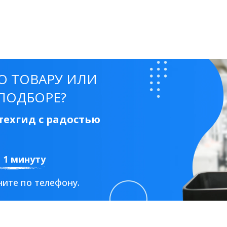
О ТОВАРУ ИЛИ
ПОДБОРЕ?
ехгид с радостью
а 1 минуту
ите по телефону.