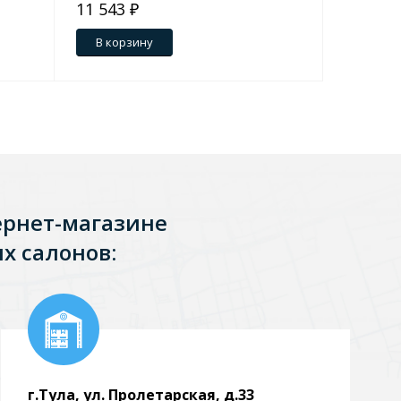
11 543 ₽
8 651 ₽
В корзину
В кор
ернет-магазине
х салонов:
г.Тула, ул. Пролетарская, д.33