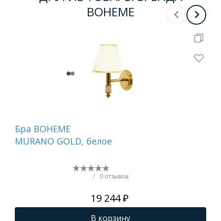
BOHEME
Бра BOHEME
Де
MURANO GOLD, белое
ту
бе
NI
/
0 отзывов
19 244 ₽
В корзину