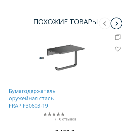
ПОХОЖИЕ ТОВАРЫ
Бумагодержатель
Ер
оружейная сталь
са
FRAP F30603-19
/
0 отзывов