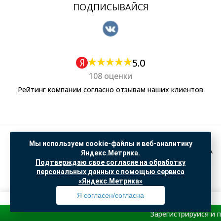
ПОДПИСЫВАЙСЯ
5.0
108 оценки
Рейтинг компании согласно отзывам наших клиентов
Политика обработки персональных данных
Мы используем cookie-файлы и веб-аналитику
Согласие на обработку данных Яндекс Метрика
Яндекс.Метрика.
Подтверждаю свое согласие на обработку
"© ООО “САНТЕХГИД”, 2026. Все права защищены. Предложение не является публичной
персональных данных с помощью сервиса
офертой, цены и информация на сайте ознакомительные
«Яндекс.Метрика»
Доработка и продвижение в
SO.USE
Я согласен/согласна
Зарегистрируйся и получи
пр
Профиль
Товары
Поиск
Избранное
Корзина