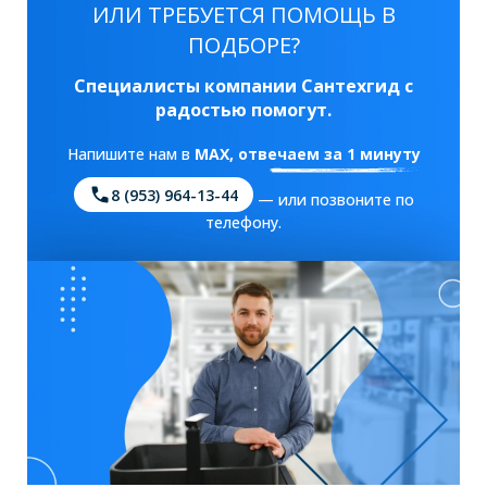
ИЛИ ТРЕБУЕТСЯ ПОМОЩЬ В
ПОДБОРЕ?
Специалисты компании Сантехгид с
радостью помогут.
Напишите нам в
MAX
, отвечаем за 1 минуту
8 (953) 964-13-44
— или позвоните по
телефону.