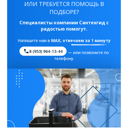
ИЛИ ТРЕБУЕТСЯ ПОМОЩЬ В
ПОДБОРЕ?
Специалисты компании Сантехгид с
радостью помогут.
Напишите нам в
MAX
, отвечаем за 1 минуту
8 (953) 964-13-44
— или позвоните по
телефону.