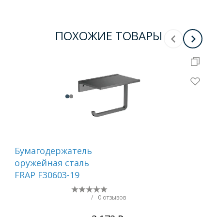
ПОХОЖИЕ ТОВАРЫ
Бумагодержатель
Ер
оружейная сталь
са
FRAP F30603-19
/
0 отзывов