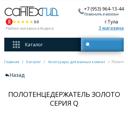
+7 (953) 964-13-44
Позвонить в магазин
г.Тула
5.0
3 магазина
Рейтинг магазина в Яндексе
Каталог
Поиск товаров
Смесители
Главная
/
Каталог
/
Аксессуары для ванных комнат
/
Полотен
Назад
Унитазы
ПОЛОТЕНЦЕДЕРЖАТЕЛЬ ЗОЛОТО
Мебель для ванных комнат
СЕРИЯ Q
Ванны
Кухонные мойки