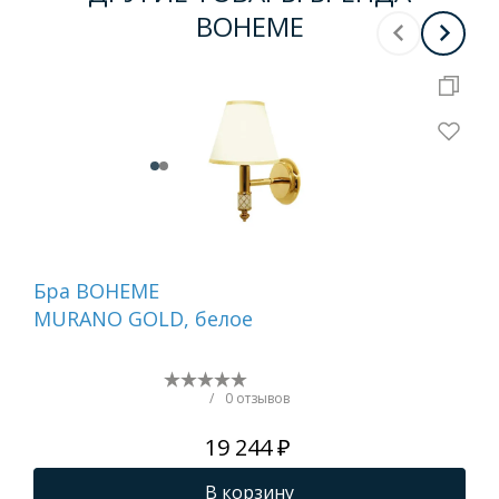
BOHEME
Бра BOHEME
На
MURANO GOLD, белое
ди
GO
(бе
/
0 отзывов
19 244 ₽
В корзину