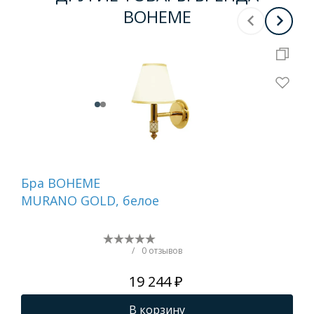
BOHEME
Бра BOHEME
Вед
MURANO GOLD, белое
вр
Ch
/
0 отзывов
19 244 ₽
В корзину