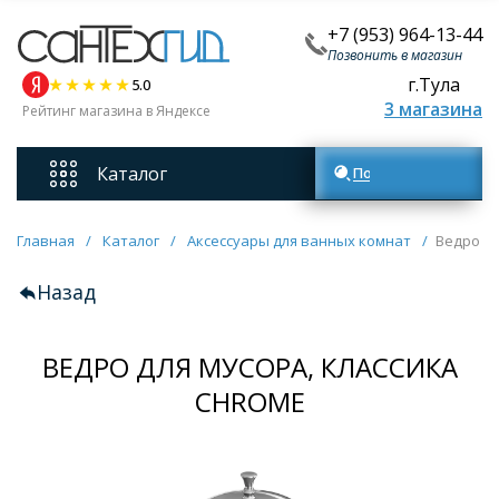
+7 (953) 964-13-44
Позвонить в магазин
г.Тула
5.0
3 магазина
Рейтинг магазина в Яндексе
Каталог
Поиск товаров
Смесители
Главная
/
Каталог
/
Аксессуары для ванных комнат
/
Ведро дл
Назад
Унитазы
ВЕДРО ДЛЯ МУСОРА, КЛАССИКА
Мебель для ванных комнат
CHROME
Ванны
Кухонные мойки