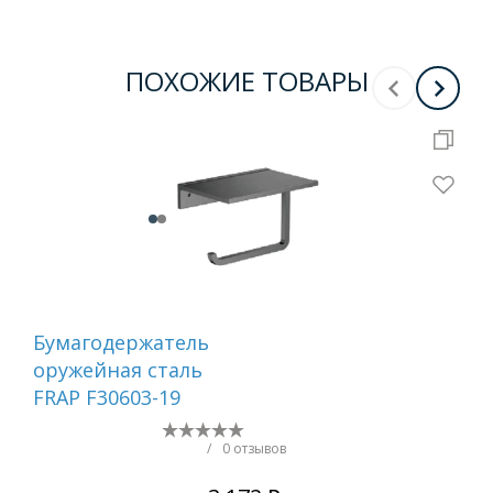
ПОХОЖИЕ ТОВАРЫ
Бумагодержатель
Ер
оружейная сталь
са
FRAP F30603-19
/
0 отзывов