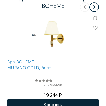
BOHEME
Бра BOHEME
Де
MURANO GOLD, белое
ту
бе
NI
/
0 отзывов
19 244 ₽
В корзину