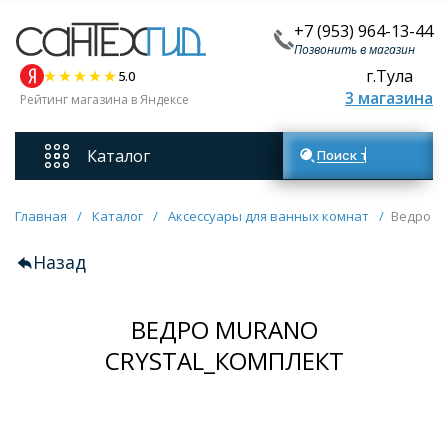
+7 (953) 964-13-44
Позвонить в магазин
г.Тула
5.0
3 магазина
Рейтинг магазина в Яндексе
Каталог
Поиск товаров
Смесители
Главная
/
Каталог
/
Аксессуары для ванных комнат
/
Ведро M
Назад
Унитазы
ВЕДРО MURANO
Мебель для ванных комнат
CRYSTAL_КОМПЛЕКТ
Ванны
Кухонные мойки