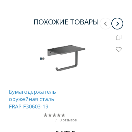
ПОХОЖИЕ ТОВАРЫ
Бумагодержатель
Ер
оружейная сталь
са
FRAP F30603-19
/
0 отзывов