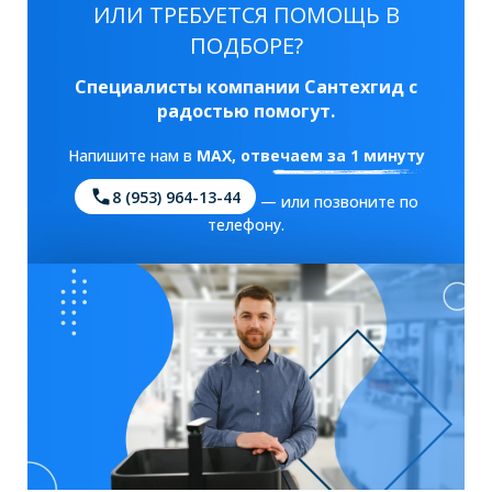
ИЛИ ТРЕБУЕТСЯ ПОМОЩЬ В
ПОДБОРЕ?
Специалисты компании Сантехгид с
радостью помогут.
Напишите нам в
MAX
, отвечаем за 1 минуту
8 (953) 964-13-44
— или позвоните по
телефону.