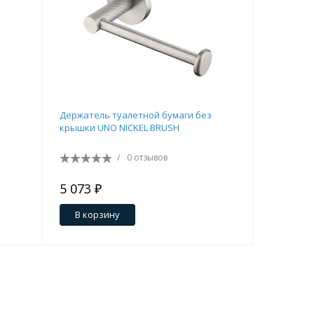
Держатель туалетной бумаги без
Бра BOHE
крышки UNO NICKEL BRUSH
/
0 отзывов
5 073 ₽
14 283 
В корзину
В кор