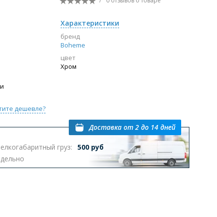
/
0 отзывов
о товаре
Перейти в раздел
Характеристики
бренд
Boheme
цвет
ы с инсталляцией
Биде
Писсуары
Хром
выпуском
ии
тите дешевле?
Доставка
от 2 до 14 дней
елкогабаритный груз:
500 руб
Перейти в раздел
тдельно
омплектующие для мебели