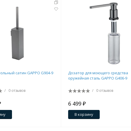
тующие
ольный сатин GAPPO G904-9
Дозатор для моющего средства
оружейная сталь GAPPO G406-9
мнат
/
0 отзывов
/
0 отзывов
₽
6 499 ₽
ину
В корзину
Ершики
Полки