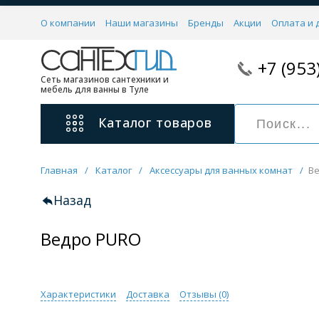
О компании
Наши магазины
Бренды
Акции
Оплата и 
+7 (953
Сеть магазинов сантехники и
мебель для ванны в Туле
Каталог
товаров
Главная
/
Каталог
/
Аксессуары для ванных комнат
/
В
Смесители
11 категорий
Назад
Ведро PURO
Для ванны с душем
Для раковины
С гигиеническим душем
На борт ванной
Характеристики
Доставка
Отзывы (
0
)