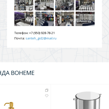
ения
ия
На борт ванной
Телефон:
+7 (950) 928-78-21
Почта:
santeh_gid2@mail.ru
НДА BOHEME
йные