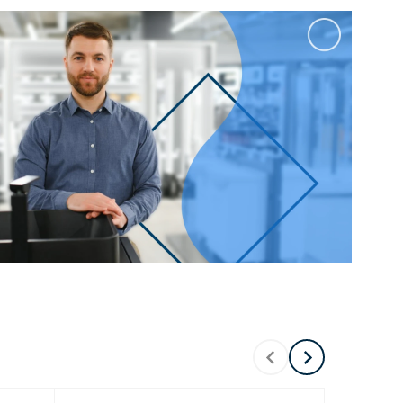
100 см
Перейти в раздел
альные
Подвесные
60 см
65 см
70 см
80 см
Перейти в раздел