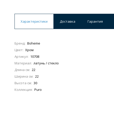
Ванны
19 категорий
Характеристики
Доставка
Гарантия
Акриловые
Из литьевого мрамора
Бренд:
Boheme
Ванны 120 см
Ванны 130 см
Ванны 
Цвет:
Хром
Ванны 200 см
Экраны для ванн
Ком
Артикул:
10708
Материал:
латунь / стекло
Длина см:
22
Ширина см:
22
Кухонные мойки
Высота см:
30
15 категорий
Коллекция:
Puro
Из искусственного камня
Из нержавеюще