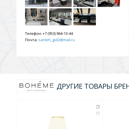
Душевые уголки и огражд
3 категории
Телефон:
Двери и перегородки
+7 (953) 964-13-44
Душевые огражден
Почта:
santeh_gid2@mail.ru
Трапы для душевых
3 категории
ДРУГИЕ ТОВАРЫ БРЕ
Квадратные
Комплектующие
Лине