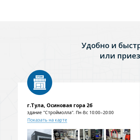
Зеркала
1 категория
Удобно и быст
Зеркала с подсветкой
или приез
Душевые поддоны
7 категорий
Акриловые
Из литьевого мрамора
г.Тула, Осиновая гора 2б
здание "Строймолла". Пн-Вс 10:00–20:00
Комплектующие к поддонам
Показать на карте