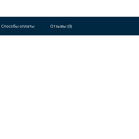
Способы оплаты
Отзывы (
0
)
Стальные
Чугунные
Ванны 100 см
Отдельно
140 см
Ванны 150 см
Ванны 160 см
Ванны 17
плектующие для ванн
й стали
Двойные
Сушилки и диспенсеры для моек