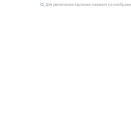
Для увеличения картинки нажмите на изображ
Унитазы
15 категорий
Напольные
Подвесные
Моноблоки
Приставные
Угловые с бачком
Уни
Комплектующие для инсталляций и кнопки смы
Мебель для ванных комна
7 категорий
Тумбы для ванной
Зеркало шкаф
П