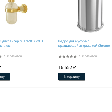
й диспенсер MURANO GOLD
Ведро для мусора с
омплект
вращающейся крышкой Chrome
/
0 отзывов
/
0 отзывов
₽
16 552 ₽
ину
В корзину