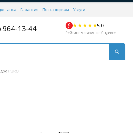
доставка
Гарантия
Поставщикам
Услуги
5.0
) 964-13-44
Рейтинг магазина в Яндексе
едро PURO
Для кухни
Для душа
Для биде
Душевые стой
Напольные
Комплектующие