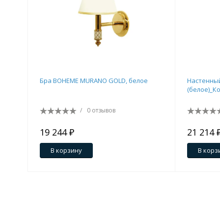
Бра BOHEME MURANO GOLD, белое
Настенны
(белое)_К
/
0 отзывов
19 244 ₽
21 214 
В корзину
В корз