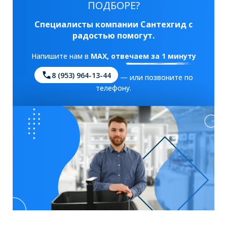
ПОДБОРЕ?
Специалисты компании Сантехгид с
радостью помогут.
Напишите нам в
MAX
, отвечаем за 1 минуту
8 (953) 964-13-44
— или позвоните по
телефону.