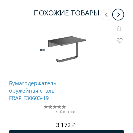
ПОХОЖИЕ ТОВАРЫ
Бумагодержатель
Ер
оружейная сталь
са
FRAP F30603-19
/
0 отзывов
3 172 ₽