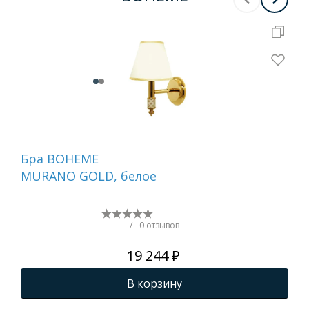
Бра BOHEME
На
MURANO GOLD, белое
ди
GO
(бе
/
0 отзывов
19 244 ₽
В корзину