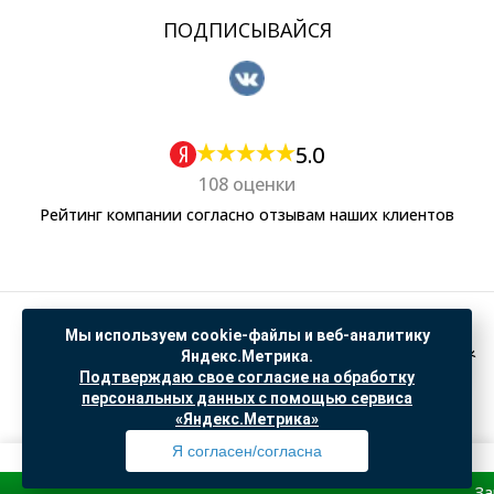
ПОДПИСЫВАЙСЯ
5.0
108 оценки
Рейтинг компании согласно отзывам наших клиентов
Политика обработки персональных данных
Мы используем cookie-файлы и веб-аналитику
Согласие на обработку данных Яндекс Метрика
Яндекс.Метрика.
Подтверждаю свое согласие на обработку
"© ООО “САНТЕХГИД”, 2026. Все права защищены. Предложение не является публичной
персональных данных с помощью сервиса
офертой, цены и информация на сайте ознакомительные
«Яндекс.Метрика»
Доработка и продвижение в
SO.USE
Я согласен/согласна
Зарегистри
Профиль
Товары
Поиск
Избранное
Корзина