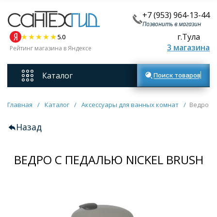
+7 (953) 964-13-44
Позвонить в магазин
г.Тула
5.0
3 магазина
Рейтинг магазина в Яндексе
Каталог
Поиск товаров
Смесители
Главная
/
Каталог
/
Аксессуары для ванных комнат
/
Ведро с 
Назад
Унитазы
ВЕДРО С ПЕДАЛЬЮ NICKEL BRUSH
Мебель для ванных комнат
Ванны
Кухонные мойки