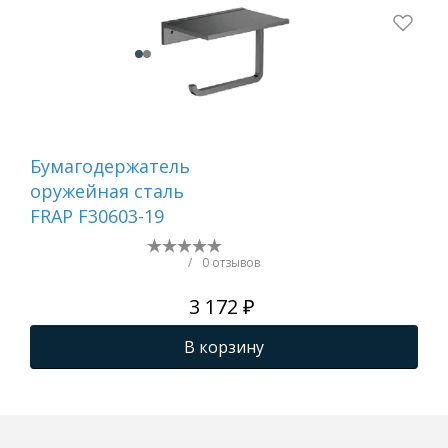
Бумагодержатель
Ер
оружейная сталь
са
FRAP F30603-19
/
0 отзывов
3 172 ₽
В корзину