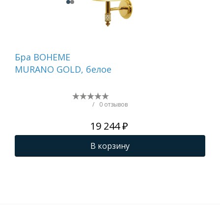
Бра BOHEME
Бр
MURANO GOLD, белое
751
/
0 отзывов
19 244 ₽
В корзину