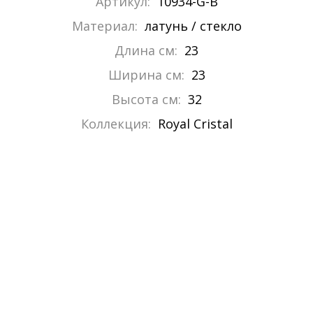
Артикул:
10934-G-B
Материал:
латунь / стекло
Длина см:
23
Ширина см:
23
Высота см:
32
Коллекция:
Royal Cristal
ОСТАЛИСЬ ВОПРОСЫ
ПО ТОВАРУ
ИЛИ ТРЕБУЕТСЯ ПОМОЩЬ В
ПОДБОРЕ?
Специалисты компании Сантехгид с
радостью помогут.
Напишите нам в
MAX
, отвечаем за 1 минуту