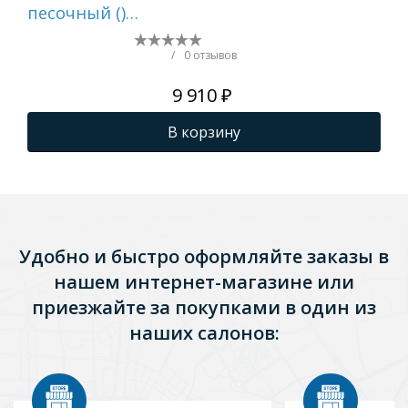
песочный ()
цве
1A712932AI220
1A
/
0 отзывов
9 910 ₽
В корзину
Удобно и быстро оформляйте заказы в
нашем интернет-магазине или
приезжайте за покупками в один из
наших салонов: