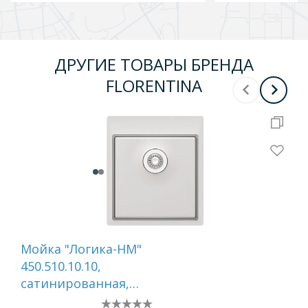
ДРУГИЕ ТОВАРЫ БРЕНДА
FLORENTINA
Мойка "Логика-НМ"
Мо
450.510.10.10,
300
сатинированная,
са
перелив в чаше
пе