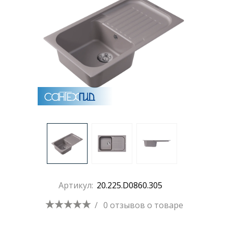
Раковины
Душевые кабины
Полотенцесушители
Аксессуары для ванных комнат
Зеркала
Душевые поддоны
Артикул:
20.225.D0860.305
/
0 отзывов
о товаре
Душевые уголки и ограждения