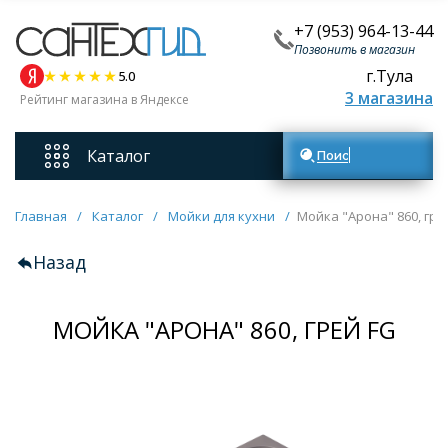
+7 (953) 964-13-44
Позвонить в магазин
г.Тула
5.0
3 магазина
Рейтинг магазина в Яндексе
Каталог
Поиск товаров
Смесители
Главная
/
Каталог
/
Мойки для кухни
/
Мойка "Арона" 860, гре
Назад
Унитазы
МОЙКА "АРОНА" 860, ГРЕЙ FG
Мебель для ванных комнат
Ванны
Кухонные мойки