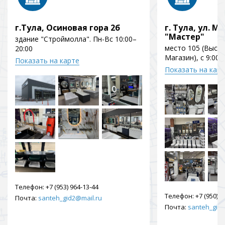
г.Тула, Осиновая гора 2б
г. Тула, ул. Мо
"Мастер"
здание "Строймолла". Пн-Вс 10:00–
место 105 (Выст
20:00
Магазин), с 9:00 
Показать на карте
Показать на кар
Телефон:
+7 (953) 964-13-44
Телефон:
+7 (950) 9
Почта:
santeh_gid2@mail.ru
Почта:
santeh_gid2