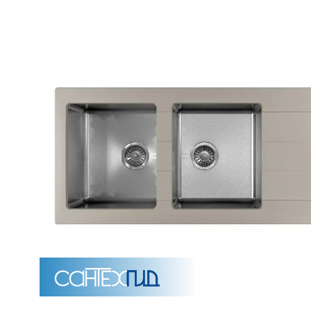
Унитазы
15 категорий
Напольные
Подвесные
Моноблоки
Приставные
Угловые с бачком
Уни
Комплектующие для инсталляций и кнопки смы
Мебель для ванных комна
7 категорий
Тумбы для ванной
Зеркало шкаф
П