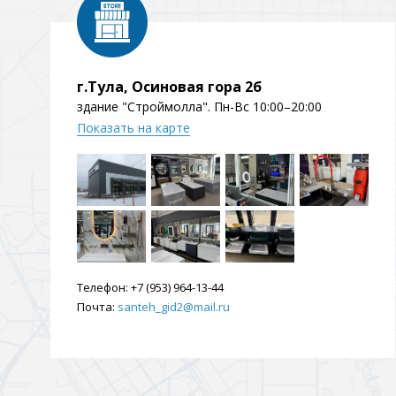
Душевые уголки и огражд
3 категории
г.Тула, Осиновая гора 2б
Двери и перегородки
Душевые огражден
здание "Строймолла". Пн-Вс 10:00–20:00
Показать на карте
Трапы для душевых
3 категории
Квадратные
Комплектующие
Лине
Телефон:
+7 (953) 964-13-44
Почта:
santeh_gid2@mail.ru