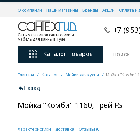
О компании
Наши магазины
Бренды
Акции
Оплата и 
+7 (953
Сеть магазинов сантехники и
мебель для ванны в Туле
Каталог
товаров
Главная
/
Каталог
/
Мойки для кухни
/
Мойка "Комби" 11
Смесители
11 категорий
Назад
Мойка "Комби" 1160, грей FS
Для ванны с душем
Для раковины
С гигиеническим душем
На борт ванной
Характеристики
Доставка
Отзывы (
0
)