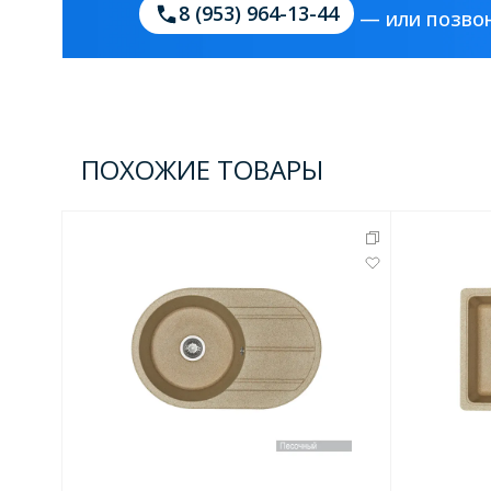
8 (953) 964-13-44
— или позвон
Комплектующие для кабин
Полотенцесушители
3 категории
ПОХОЖИЕ ТОВАРЫ
Водяные
Электрические
Комплек
Аксессуары для ванных ко
4 категории
Дозаторы
Карнизы и шторки для ванной