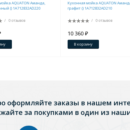
мойка AQUATON Аманда,
Кухонная мойка AQUATON Аманд
чный () 1A712832AD220
графит () 1A712832AD210
/
0 отзывов
/
0 отзывов
₽
10 360 ₽
ину
В корзину
Стальные
Из искусственного камня
Из стеклоплас
ро оформляйте заказы в нашем инт
жайте за покупками в один из наши