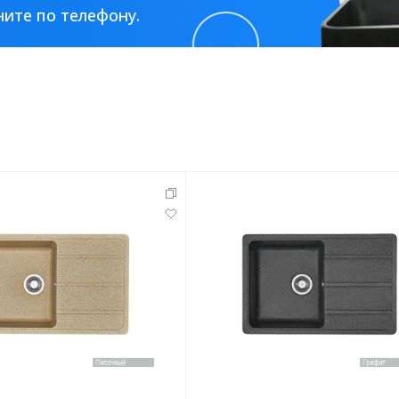
ите по телефону.
тующие
мнат
Ершики
Полки