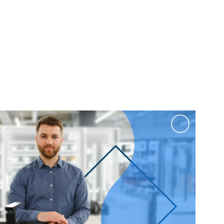
100 см
Перейти в раздел
альные
Подвесные
60 см
65 см
70 см
80 см
Перейти в раздел