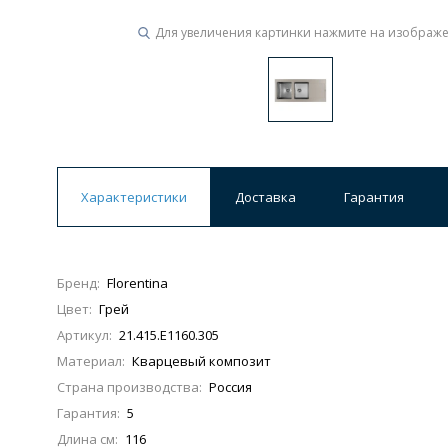
Для увеличения картинки нажмите на изображ
Ванны
19 категорий
Акриловые
Из литьевого мрамора
Ванны 120 см
Ванны 130 см
Ванны 
Характеристики
Доставка
Гарантия
Ванны 200 см
Экраны для ванн
Ком
Бренд:
Florentina
Цвет:
Грей
Кухонные мойки
Артикул:
21.415.E1160.305
15 категорий
Материал:
Кварцевый композит
Страна производства:
Россия
Из искусственного камня
Из нержавеюще
Гарантия:
5
Длина см:
116