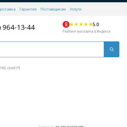
доставка
Гарантия
Поставщикам
Услуги
5.0
) 964-13-44
Рейтинг магазина в Яндексе
60, грей FS
Для кухни
Для душа
Для биде
Душевые стой
Напольные
Комплектующие