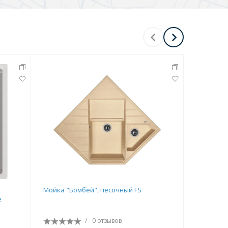
,
Мойка "Бомбей", песочный FS
Мойка "Ар
е
/
0 отзывов