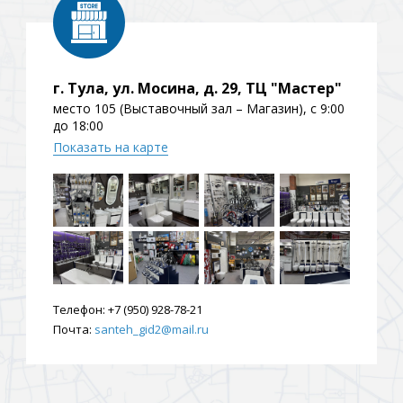
ения
г. Тула, ул. Мосина, д. 29, ТЦ "Мастер"
ия
На борт ванной
место 105 (Выставочный зал – Магазин), с 9:00
до 18:00
Показать на карте
йные
Телефон:
+7 (950) 928-78-21
Почта:
santeh_gid2@mail.ru