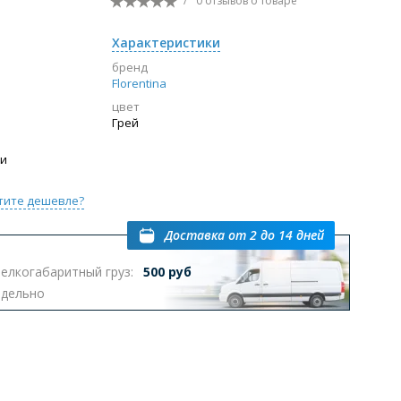
/
0 отзывов
о товаре
Перейти в раздел
Характеристики
бренд
Florentina
цвет
ы с инсталляцией
Биде
Писсуары
Грей
выпуском
ии
тите дешевле?
Доставка
от 2 до 14 дней
елкогабаритный груз:
500 руб
Перейти в раздел
тдельно
омплектующие для мебели