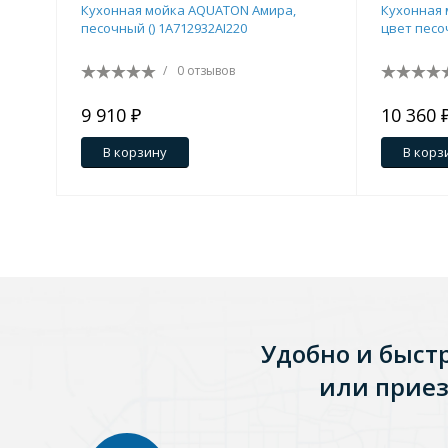
Кухонная мойка AQUATON Амира,
Кухонная 
песочный () 1A712932AI220
цвет песо
Зеркала
1 категория
/
0 отзывов
9 910 ₽
10 360 
Зеркала с подсветкой
В корзину
В корз
Душевые поддоны
7 категорий
Акриловые
Из литьевого мрамора
Удобно и быст
Комплектующие к поддонам
или приез