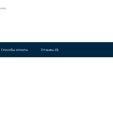
ение
Стальные
Чугунные
Ванны 100 см
Отдельно
140 см
Ванны 150 см
Ванны 160 см
Ванны 17
Способы оплаты
Отзывы (
0
)
плектующие для ванн
й стали
Двойные
Сушилки и диспенсеры для моек