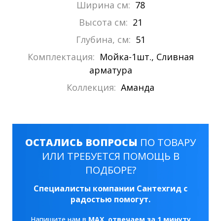
Ширина см:
78
Высота см:
21
Глубина, см:
51
Комплектация:
Мойка-1шт., Сливная
арматура
Коллекция:
Аманда
ОСТАЛИСЬ ВОПРОСЫ
ПО ТОВАРУ
ИЛИ ТРЕБУЕТСЯ ПОМОЩЬ В
ПОДБОРЕ?
Специалисты компании Сантехгид с
радостью помогут.
Напишите нам в
MAX
, отвечаем за 1 минуту