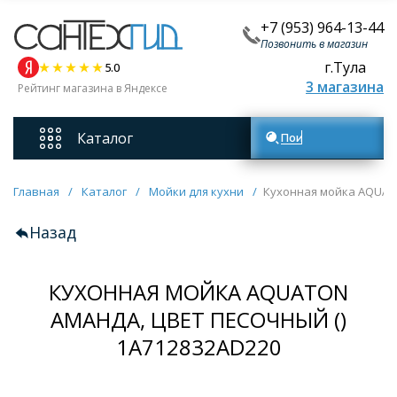
+7 (953) 964-13-44
Позвонить в магазин
г.Тула
5.0
3 магазина
Рейтинг магазина в Яндексе
Каталог
Поиск товаров
Смесители
Главная
/
Каталог
/
Мойки для кухни
/
Кухонная мойка AQUATO
Назад
Унитазы
КУХОННАЯ МОЙКА AQUATON
Мебель для ванных комнат
АМАНДА, ЦВЕТ ПЕСОЧНЫЙ ()
Ванны
1A712832AD220
Кухонные мойки