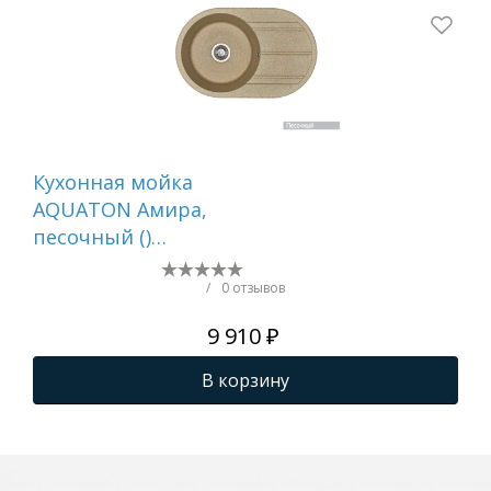
Кухонная мойка
Ку
AQUATON Амира,
AQ
песочный ()
гра
1A712932AI220
1A
/
0 отзывов
9 910 ₽
В корзину