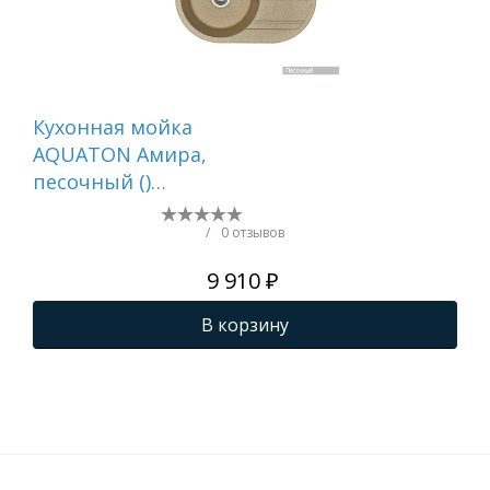
Кухонная мойка
Ре
AQUATON Амира,
ку
песочный ()
AQ
1A712932AI220
78
ста
/
0 отзывов
ПВ
9 910 ₽
В корзину