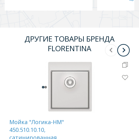
ДРУГИЕ ТОВАРЫ БРЕНДА
FLORENTINA
Мойка "Логика-НМ"
Мо
450.510.10.10,
300
сатинированная,
са