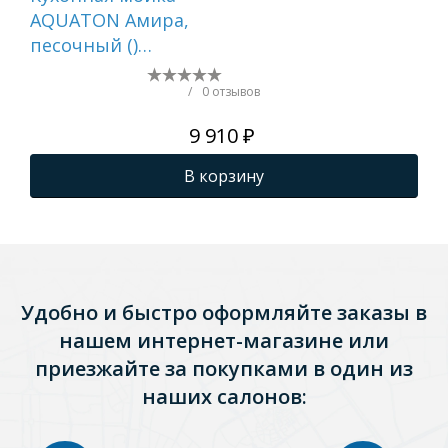
AQUATON Амира,
AQ
песочный ()
цве
1A712932AI220
1A
/
0 отзывов
9 910 ₽
В корзину
Удобно и быстро оформляйте заказы в
нашем интернет-магазине или
приезжайте за покупками в один из
наших салонов: