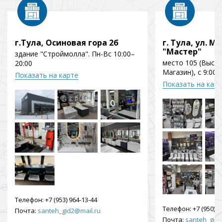
г.Тула, Осиновая гора 2б
г. Тула, ул. Мо
"Мастер"
здание "Строймолла". Пн-Вс 10:00–
место 105 (Выст
20:00
Магазин), с 9:00 
Показать на карте
Показать на кар
Телефон:
+7 (953) 964-13-44
Телефон:
+7 (950) 9
Почта:
santeh_gid2@mail.ru
Почта:
santeh_gid2