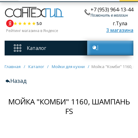
+7 (953) 964-13-44
Позвонить в магазин
г.Тула
5.0
3 магазина
Рейтинг магазина в Яндексе
Каталог
Поиск товаров
Смесители
Главная
/
Каталог
/
Мойки для кухни
/
Мойка "Комби" 1160, ш
Назад
Унитазы
МОЙКА "КОМБИ" 1160, ШАМПАНЬ
Мебель для ванных комнат
FS
Ванны
Кухонные мойки