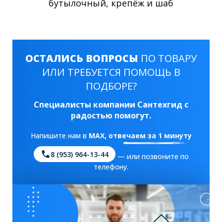
бутылочный, крепёж и шаб
ОСТАЛИСЬ ВОПРОСЫ
ПО ТОВАРУ
ИЛИ ТРЕБУЕТСЯ ПОМОЩЬ В
ПОДБОРЕ?
Специалисты компании Сантехгид с
радостью помогут.
Напишите нам в
MAX
, отвечаем за 1 минуту
8 (953) 964-13-44
— или позвоните по
телефону.