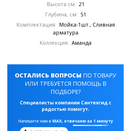
Высота см:
21
Глубина, см:
51
Комплектация:
Мойка-1шт., Сливная
арматура
Коллекция:
Аманда
ОСТАЛИСЬ ВОПРОСЫ
ПО ТОВАРУ
ИЛИ ТРЕБУЕТСЯ ПОМОЩЬ В
ПОДБОРЕ?
Специалисты компании Сантехгид с
радостью помогут.
Напишите нам в
MAX
, отвечаем за 1 минуту