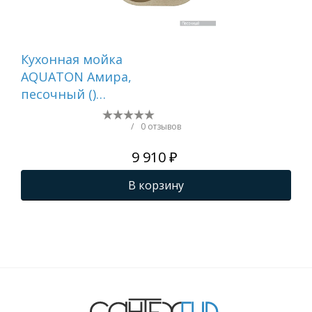
Кухонная мойка
Ре
AQUATON Амира,
ку
песочный ()
AQ
1A712932AI220
78
ста
/
0 отзывов
ПВ
9 910 ₽
В корзину