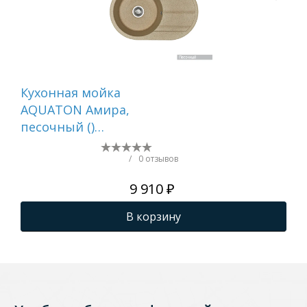
Кухонная мойка
Мо
AQUATON Амира,
пе
песочный ()
1A712932AI220
/
0 отзывов
9 910 ₽
В корзину