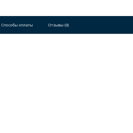
Способы оплаты
Отзывы (
0
)
Стальные
Чугунные
Ванны 100 см
Отдельно
140 см
Ванны 150 см
Ванны 160 см
Ванны 17
плектующие для ванн
й стали
Двойные
Сушилки и диспенсеры для моек