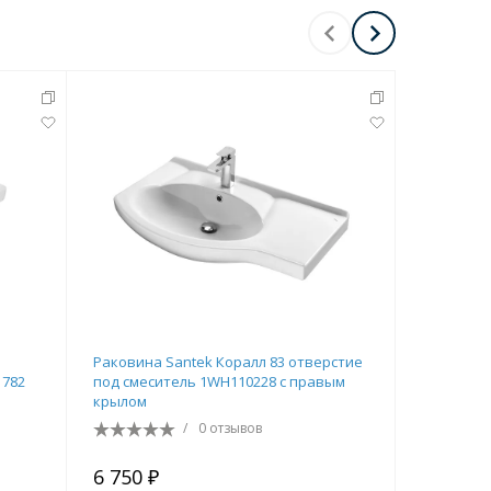
Раковина Santek Коралл 83 отверстие
Раковина
1782
под смеситель 1WH110228 с правым
отверсти
крылом
/
0 отзывов
6 750 ₽
5 210 ₽