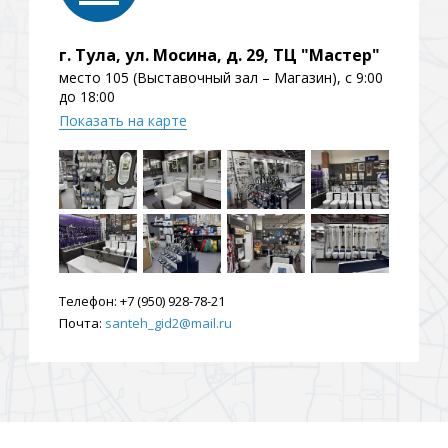
ения
г. Тула, ул. Мосина, д. 29, ТЦ "Мастер"
место 105 (Выставочный зал – Магазин), с 9:00
до 18:00
ия
На борт ванной
Показать на карте
Телефон:
+7 (950) 928-78-21
йные
Почта:
santeh_gid2@mail.ru