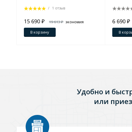
/
1 отзыв
Зеркала
1 категория
15 690 ₽
6 690 ₽
19 613 ₽
экономия
3 923 ₽
В корзину
В корз
Зеркала с подсветкой
Душевые поддоны
7 категорий
Удобно и быст
Акриловые
Из литьевого мрамора
или приез
Комплектующие к поддонам