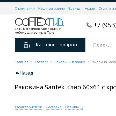
О компании
Наши магазины
Бренды
Акции
Оплата и 
+7 (953
Сеть магазинов сантехники и
мебель для ванны в Туле
Каталог
товаров
Главная
/
Каталог
/
Раковины в ванну
/
Раковина Sant
Смесители
11 категорий
Назад
Раковина Santek Клио 60х61 с 
Для ванны с душем
Для раковины
С гигиеническим душем
На борт ванной
Характеристики
Доставка
Отзывы (
0
)