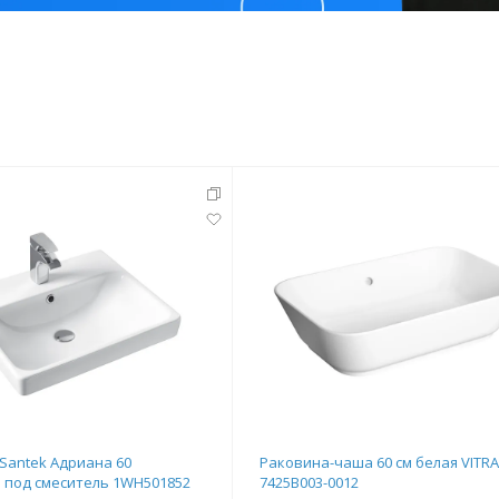
тующие
мнат
Ершики
Полки
Santek Адриана 60
Раковина-чаша 60 см белая VITR
 под смеситель 1WH501852
7425B003-0012