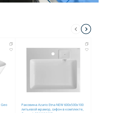
Перейти в раздел
Перейти в раздел
A Geo
Раковина Azario Etna NEW 600х500х100
Раковина 
литьевой мрамор, сифон в комплекте,
литьевой