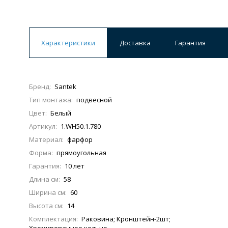
Ванны
19 категорий
Характеристики
Доставка
Гарантия
Акриловые
Из литьевого мрамора
Бренд:
Santek
Ванны 120 см
Ванны 130 см
Ванны 
Тип монтажа:
подвесной
Ванны 200 см
Экраны для ванн
Ком
Цвет:
Белый
Артикул:
1.WH50.1.780
Материал:
фарфор
Форма:
прямоугольная
Кухонные мойки
Гарантия:
10 лет
15 категорий
Длина см:
58
Ширина см:
60
Высота см:
14
Из искусственного камня
Из нержавеюще
Комплектация:
Раковина; Кронштейн-2шт;