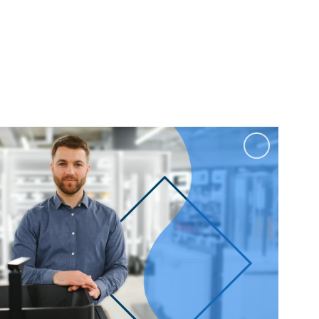
100 см
Перейти в раздел
альные
Подвесные
60 см
65 см
70 см
80 см
Перейти в раздел