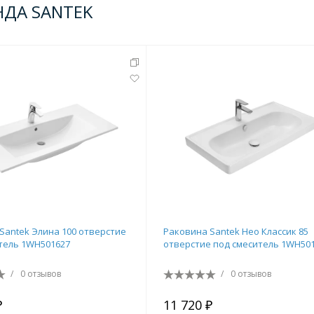
НДА SANTEK
Santek Элина 100 отверстие
Раковина Santek Нео Классик 85
тель 1WH501627
отверстие под смеситель 1WH50
/
0 отзывов
/
0 отзывов
₽
11 720 ₽