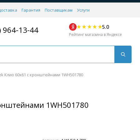
доставка
Гарантия
Поставщикам
Услуги
5.0
) 964-13-44
Рейтинг магазина в Яндексе
ek Клио 60х61 с кронштейнами 1WH501780
кронштейнами 1WH501780
Для кухни
Для душа
Для биде
Душевые стой
Напольные
Комплектующие