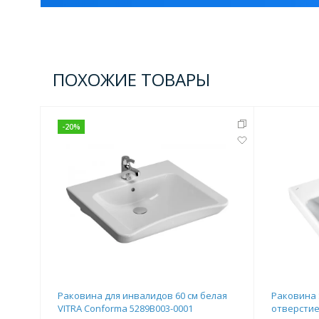
Комплектующие для кабин
ПОХОЖИЕ ТОВАРЫ
Полотенцесушители
3 категории
-
20
%
Водяные
Электрические
Комплек
Аксессуары для ванных ко
4 категории
Дозаторы
Карнизы и шторки для ванной
Раковина для инвалидов 60 см белая
Раковина 
VITRA Conforma 5289B003-0001
отверстие