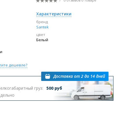
/
0 отзывов
о товаре
Перейти в раздел
Характеристики
бренд
Santek
цвет
ы с инсталляцией
Биде
Писсуары
Белый
выпуском
ии
тите дешевле?
Доставка
от 2 до 14 дней
елкогабаритный груз:
500 руб
Перейти в раздел
тдельно
омплектующие для мебели