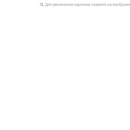
Для увеличения картинки нажмите на изображ
Унитазы
15 категорий
Напольные
Подвесные
Моноблоки
Приставные
Угловые с бачком
Уни
Комплектующие для инсталляций и кнопки смы
Мебель для ванных комна
7 категорий
Тумбы для ванной
Зеркало шкаф
П