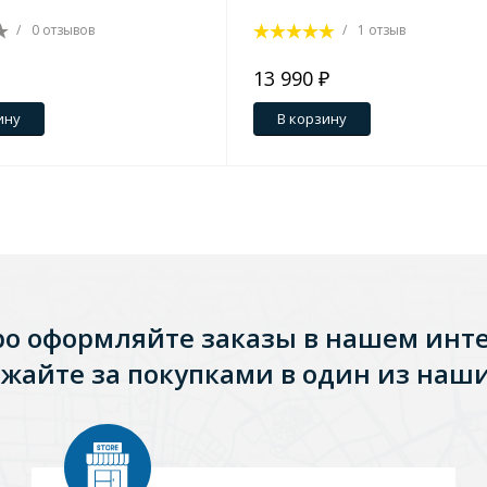
/
0 отзывов
/
1 отзыв
13 990 ₽
ину
В корзину
ро оформляйте заказы в нашем инт
Стальные
Из искусственного камня
Из стеклоплас
жайте за покупками в один из наши