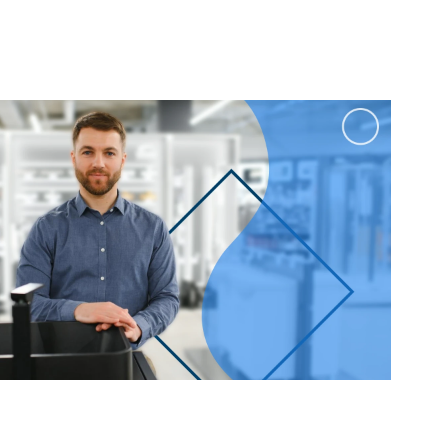
100 см
Перейти в раздел
альные
Подвесные
60 см
65 см
70 см
80 см
Перейти в раздел