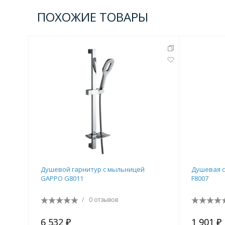
Комплектующие для кабин
ПОХОЖИЕ ТОВАРЫ
Полотенцесушители
3 категории
Водяные
Электрические
Комплек
Аксессуары для ванных ко
4 категории
Душевой гарнитур с мыльницей
Душевая с
GAPPO G8011
F8007
Дозаторы
/
0 отзывов
Карнизы и шторки для ванной
6 532 ₽
1 901 ₽