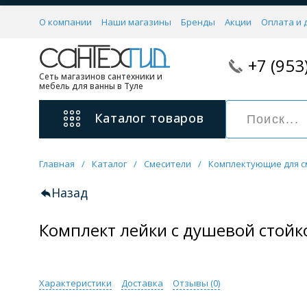
О компании
Наши магазины
Бренды
Акции
Оплата и 
+7 (953
Сеть магазинов сантехники и
мебель для ванны в Туле
Каталог
товаров
Главная
/
Каталог
/
Смесители
/
Комплектующие для с
Смесители
11 категорий
Назад
Комплект лейки с душевой стойко
Для ванны с душем
Для раковины
С гигиеническим душем
На борт ванной
Характеристики
Доставка
Отзывы (
0
)