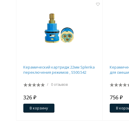
Керамический картридж 22мм Splenka
Керамичес
переключения режимов , S500.542
для смеши
/
0 отзывов
326 ₽
756 ₽
В корзину
В корз