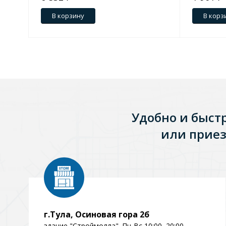
В корзину
В корз
Зеркала
1 категория
Зеркала с подсветкой
Удобно и быст
Душевые поддоны
7 категорий
или приез
Акриловые
Из литьевого мрамора
Комплектующие к поддонам
г.Тула, Осиновая гора 2б
здание "Строймолла". Пн-Вс 10:00–20:00