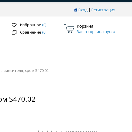
Вход
|
Регистрация
Избранное
(0)
Корзина
Ваша корзина пуста
Сравнение
(0)
з смесителя, хром S470.02
Перейти в раздел
ом S470.02
ки
Системы скрытого монтажа