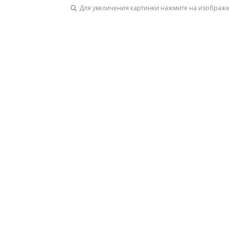
Для увеличения картинки нажмите на изображ
Унитазы
15 категорий
Напольные
Подвесные
Моноблоки
Приставные
Угловые с бачком
Уни
Комплектующие для инсталляций и кнопки смы
Мебель для ванных комна
7 категорий
Тумбы для ванной
Зеркало шкаф
П