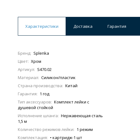
Ванны
19 категорий
Характеристики
Доставка
Гарантия
Акриловые
Из литьевого мрамора
Бренд:
Splenka
Ванны 120 см
Ванны 130 см
Ванны 
Цвет:
Хром
Ванны 200 см
Экраны для ванн
Ком
Артикул:
S470.02
Материал:
Силикон/пластик
Страна производства:
Китай
Гарантия:
1 год
Кухонные мойки
Тип аксессуаров:
Комплект лейки с
15 категорий
душевой стойкой
Исполнение шланга:
Нержавеющая сталь
1,5 м
Из искусственного камня
Из нержавеюще
Количество режимов лейки:
1 режим
Комплектация:
• картридж-1 шт