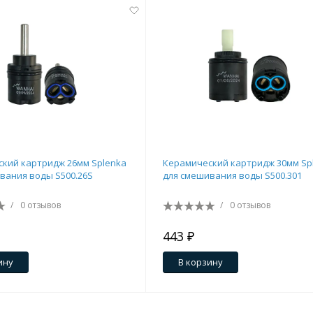
кий картридж 26мм Splenka
Керамический картридж 30мм Sp
вания воды S500.26S
для смешивания воды S500.301
/
0 отзывов
/
0 отзывов
443 ₽
ину
В корзину