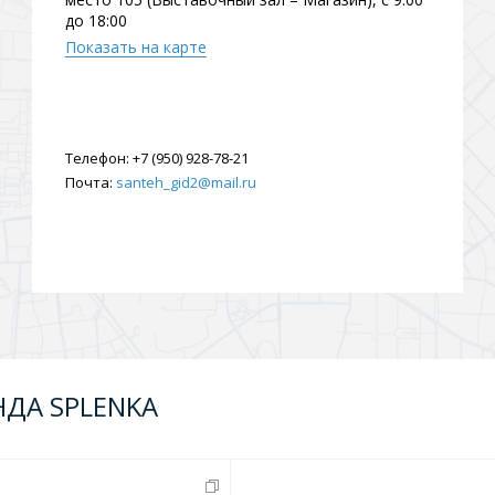
до 18:00
ения
Показать на карте
ия
На борт ванной
Телефон:
+7 (950) 928-78-21
Почта:
santeh_gid2@mail.ru
йные
НДА SPLENKA