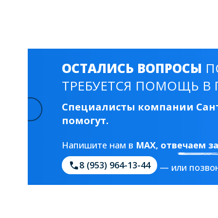
Смесители для моек
40 см
45 см
Раковины
23 категории
ОСТАЛИСЬ ВОПРОСЫ
П
ТРЕБУЕТСЯ ПОМОЩЬ В 
Мебельные раковины
Квадратные
Специалисты компании Сант
На стиральную машину
С пьедесталом
помогут.
90 см
100 см
120 см
130 см
Напишите нам в
MAX
, отвечаем з
8 (953) 964-13-44
— или позвон
Душевые кабины
1 категория