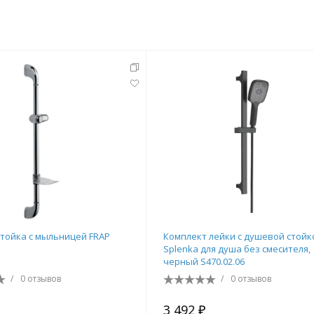
тующие
мнат
тойка с мыльницей FRAP
Комплект лейки с душевой стойк
Splenka для душа без смесителя,
черный S470.02.06
/
0 отзывов
Ершики
Полки
/
0 отзывов
3 492 ₽