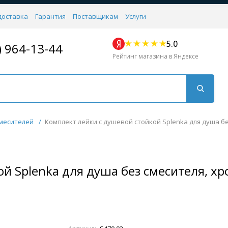
доставка
Гарантия
Поставщикам
Услуги
5.0
) 964-13-44
Рейтинг магазина в Яндексе
месителей
/
Комплект лейки с душевой стойкой Splenka для душа бе
й Splenka для душа без смесителя, хр
Для кухни
Для душа
Для биде
Душевые стой
Напольные
Комплектующие