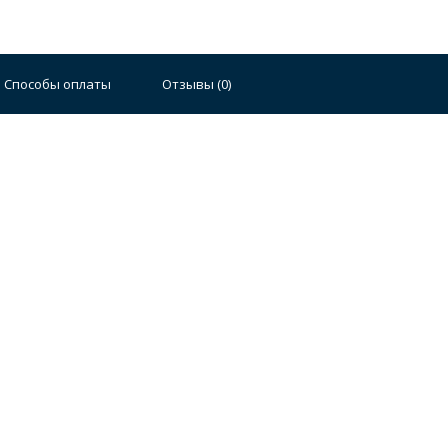
Способы оплаты
Отзывы (
0
)
Стальные
Чугунные
Ванны 100 см
Отдельно
140 см
Ванны 150 см
Ванны 160 см
Ванны 17
плектующие для ванн
й стали
Двойные
Сушилки и диспенсеры для моек