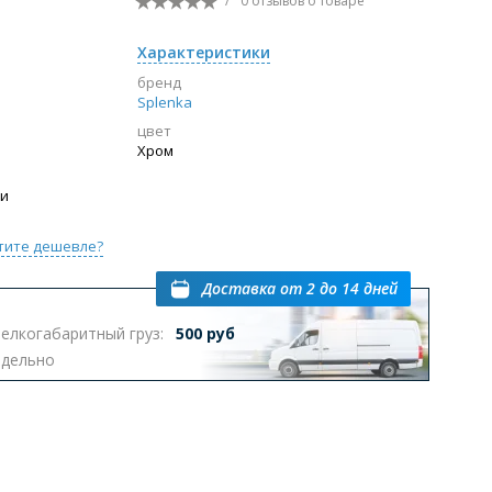
/
0 отзывов
о товаре
Перейти в раздел
Характеристики
бренд
Splenka
цвет
ы с инсталляцией
Биде
Писсуары
Хром
выпуском
ии
тите дешевле?
Доставка
от 2 до 14 дней
елкогабаритный груз:
500 руб
Перейти в раздел
тдельно
омплектующие для мебели