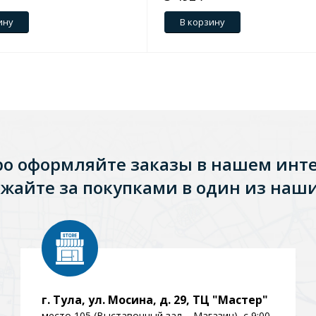
ину
В корзину
ро оформляйте заказы в нашем инт
жайте за покупками в один из наши
Стальные
Из искусственного камня
Из стеклоплас
г. Тула, ул. Мосина, д. 29, ТЦ "Мастер"
место 105 (Выставочный зал – Магазин), с 9:00