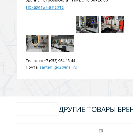
Душевые уголки и огражд
Показать на карте
3 категории
Двери и перегородки
Душевые огражден
Телефон:
+7 (953) 964-13-44
Трапы для душевых
Почта:
santeh_gid2@mail.ru
3 категории
Квадратные
Комплектующие
Лине
ДРУГИЕ ТОВАРЫ БРЕ