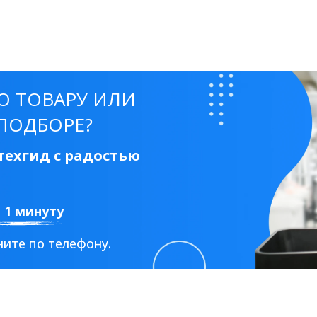
50 см
60 см
70 см
80 см
90 см
О ТОВАРУ ИЛИ
ПОДБОРЕ?
Круглые
Накладные чаши
Прямоугольные
Ов
ехгид с радостью
Угловые
40 см
45 см
50 см
55 см
Комплектующие
а 1 минуту
ите по телефону.