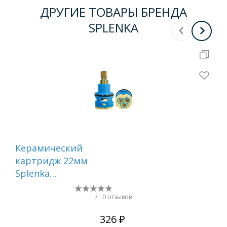
ДРУГИЕ ТОВАРЫ БРЕНДА
SPLENKA
Керамический
Ке
картридж 22мм
ка
Splenka
Spl
переключения
см
режимов , S500.542
S50
/
0 отзывов
326 ₽