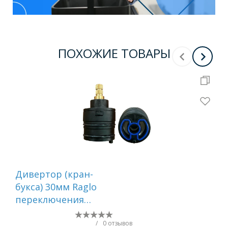
ПОХОЖИЕ ТОВАРЫ
Дивертор (кран-
Ди
букса) 30мм Raglo
бук
переключения
пе
режимов (20 шлицов)
ре
R501.526Y
R50
/
0 отзывов