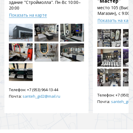
"Мастер"
здание "Строймолла". Пн-Вс 10:00–
место 105 (Выст
20:00
Магазин), с 9:00 
Показать на карте
Показать на кар
Телефон:
+7 (953) 964-13-44
Телефон:
+7 (950) 9
Почта:
santeh_gid2@mail.ru
Почта:
santeh_gid2