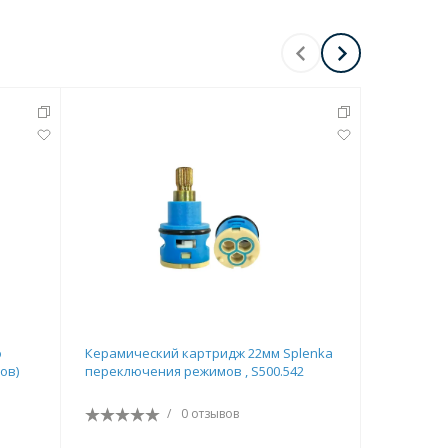
o
Керамический картридж 22мм Splenka
Дивертор 
ов)
переключения режимов , S500.542
переключ
R501.527
/
0 отзывов