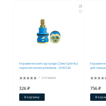
Керамический картридж 22мм Splenka
Керамичес
переключения режимов , S500.542
для смеши
/
0 отзывов
326 ₽
756 ₽
В корзину
В корз