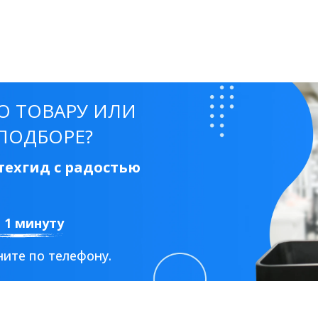
О ТОВАРУ ИЛИ
ПОДБОРЕ?
ехгид с радостью
а 1 минуту
ите по телефону.