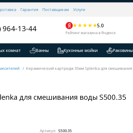
доставка
Гарантия
Поставщикам
Услуги
5.0
) 964-13-44
Рейтинг магазина в Яндексе
ых комнат
Ванны
Кухонные мойки
Раковины
месителей
/
Керамический картридж 35мм Splenka для смешивания 
lenka для смешивания воды S500.35
Артикул:
S500.35