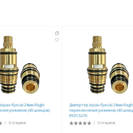
(кран-букса) 24мм Raglo
Дивертор (кран-букса) 24мм Ragl
ния режимов (40 шлицов)
переключения режимов (40 шлиц
R501.527A
/
0 отзывов
/
0 отзывов