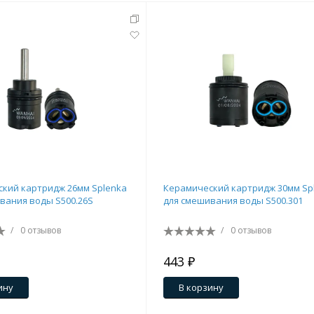
кий картридж 26мм Splenka
Керамический картридж 30мм Sp
вания воды S500.26S
для смешивания воды S500.301
/
0 отзывов
/
0 отзывов
443 ₽
ину
В корзину