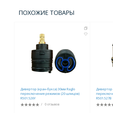
ПОХОЖИЕ ТОВАРЫ
Дивертор (кран-букса) 30мм Raglo
Дивертор 
переключения режимов (20 шлицов)
переключе
R501.526Y
R501.527B
/
0 отзывов