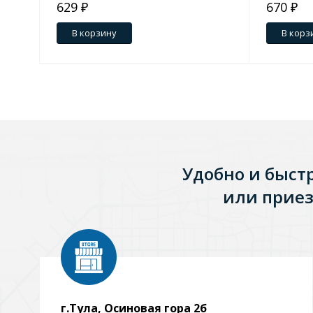
629 ₽
670 ₽
В корзину
В корз
Удобно и быст
или приез
г.Тула, Осиновая гора 2б