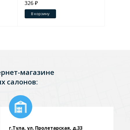
326 ₽
650 ₽
В корзину
В кор
ернет-магазине
х салонов:
г.Тула, ул. Пролетарская, д.33