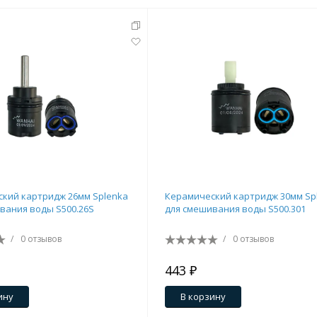
кий картридж 26мм Splenka
Керамический картридж 30мм Sp
вания воды S500.26S
для смешивания воды S500.301
/
0 отзывов
/
0 отзывов
443 ₽
ину
В корзину