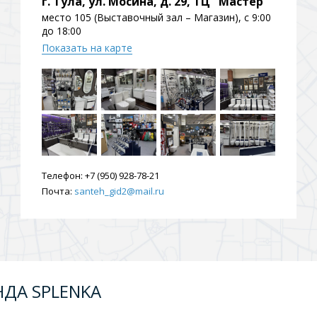
г. Тула, ул. Мосина, д. 29, ТЦ "Мастер"
ения
место 105 (Выставочный зал – Магазин), с 9:00
до 18:00
Показать на карте
ия
На борт ванной
Телефон:
+7 (950) 928-78-21
Почта:
santeh_gid2@mail.ru
йные
НДА SPLENKA