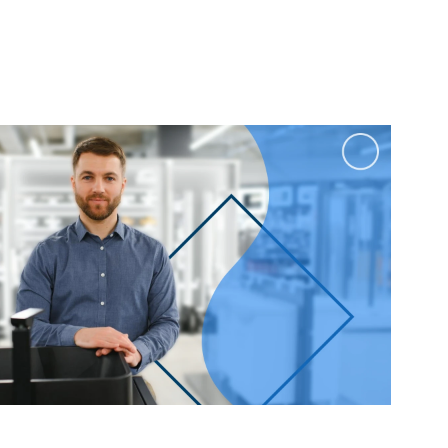
100 см
Перейти в раздел
альные
Подвесные
60 см
65 см
70 см
80 см
Перейти в раздел