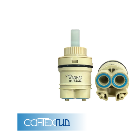
Унитазы
15 категорий
Напольные
Подвесные
Моноблоки
Приставные
Угловые с бачком
Уни
Комплектующие для инсталляций и кнопки смы
Мебель для ванных комна
7 категорий
Тумбы для ванной
Зеркало шкаф
П