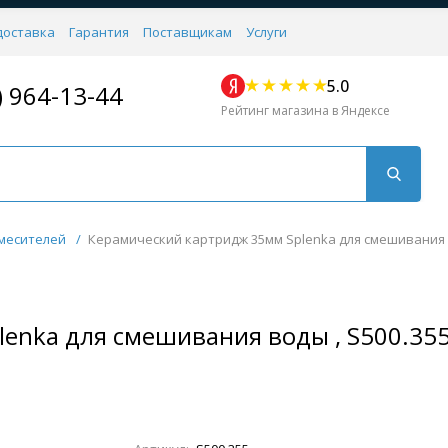
доставка
Гарантия
Поставщикам
Услуги
5.0
) 964-13-44
Рейтинг магазина в Яндексе
месителей
/
Керамический картридж 35мм Splenka для смешивания в
enka для смешивания воды , S500.35
Для кухни
Для душа
Для биде
Душевые стой
Напольные
Комплектующие