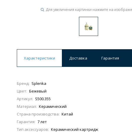
Для увеличения картинки нажмите на изображ
Ванны
19 категорий
Акриловые
Из литьевого мрамора
Ванны 120 см
Ванны 130 см
Ванны 
Характеристики
Доставка
Гарантия
Ванны 200 см
Экраны для ванн
Ком
Бренд:
Splenka
Цвет:
Бежевый
Кухонные мойки
Артикул:
S500.355
15 категорий
Материал:
Керамический
Страна производства:
Китай
Из искусственного камня
Из нержавеюще
Гарантия:
7 лет
Тип аксессуаров:
Керамический картридж