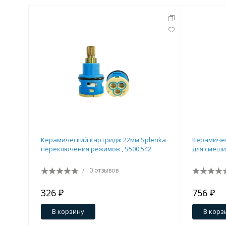
Керамический картридж 22мм Splenka
Керамичес
переключения режимов , S500.542
для смеши
/
0 отзывов
326 ₽
756 ₽
В корзину
В корз