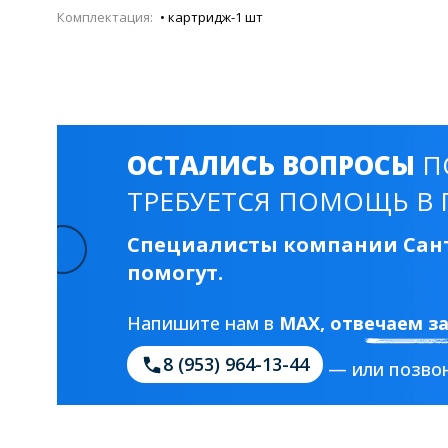
Смесители для моек
40 см
45 см
Комплектация:
• картридж-1 шт
Раковины
23 категории
ОСТАЛИСЬ ВОПРОСЫ
П
ТРЕБУЕТСЯ ПОМОЩЬ В 
Мебельные раковины
Квадратные
На стиральную машину
С пьедесталом
Специалисты компании Сант
помогут.
90 см
100 см
120 см
130 см
Напишите нам в
MAX
, отвечаем з
8 (953) 964-13-44
Душевые кабины
— или позвон
1 категория