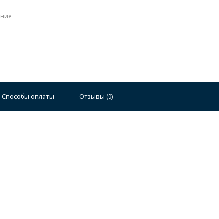
ение
Стальные
Чугунные
Ванны 100 см
Отдельно
140 см
Ванны 150 см
Ванны 160 см
Ванны 17
Способы оплаты
Отзывы (
0
)
плектующие для ванн
й стали
Двойные
Сушилки и диспенсеры для моек