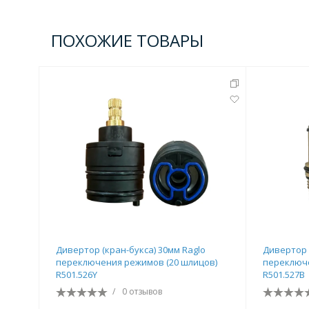
Комплектующие для кабин
ПОХОЖИЕ ТОВАРЫ
Полотенцесушители
3 категории
Водяные
Электрические
Комплек
Аксессуары для ванных ко
4 категории
Дивертор (кран-букса) 30мм Raglo
Дивертор 
переключения режимов (20 шлицов)
переключе
R501.526Y
Дозаторы
Карнизы и шторки для ванной
R501.527B
/
0 отзывов