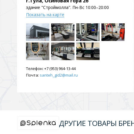
г.Тула, Осиновая гора 2б
Душевые уголки и огражд
здание "Строймолла". Пн-Вс 10:00–20:00
3 категории
Показать на карте
Двери и перегородки
Душевые огражден
Трапы для душевых
Телефон:
+7 (953) 964-13-44
3 категории
Почта:
santeh_gid2@mail.ru
Квадратные
Комплектующие
Лине
ДРУГИЕ ТОВАРЫ БРЕ