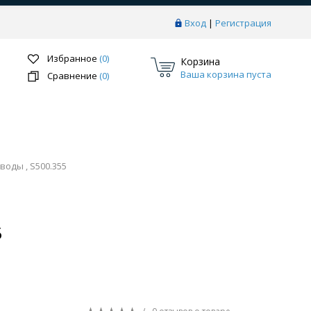
Вход
|
Регистрация
Избранное
(0)
Корзина
Ваша корзина пуста
Сравнение
(0)
оды , S500.355
Перейти в раздел
5
ки
Системы скрытого монтажа