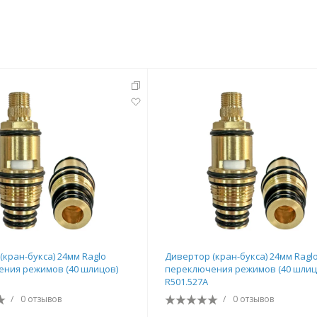
тующие
мнат
(кран-букса) 24мм Raglo
Дивертор (кран-букса) 24мм Ragl
ния режимов (40 шлицов)
переключения режимов (40 шлиц
Ершики
Полки
R501.527A
/
0 отзывов
/
0 отзывов