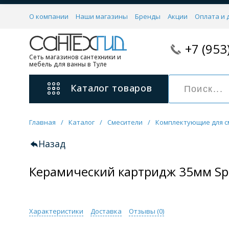
О компании
Наши магазины
Бренды
Акции
Оплата и 
+7 (953
Сеть магазинов сантехники и
мебель для ванны в Туле
Каталог
товаров
Главная
/
Каталог
/
Смесители
/
Комплектующие для с
Смесители
11 категорий
Назад
Керамический картридж 35мм Spl
Для ванны с душем
Для раковины
С гигиеническим душем
На борт ванной
Характеристики
Доставка
Отзывы (
0
)