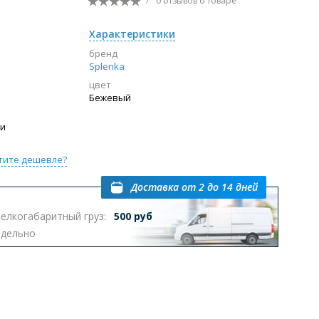
/
0 отзывов
о товаре
Перейти в раздел
Характеристики
бренд
Splenka
цвет
ы с инсталляцией
Биде
Писсуары
Бежевый
выпуском
ии
тите дешевле?
Доставка
от 2 до 14 дней
елкогабаритный груз:
500 руб
Перейти в раздел
тдельно
омплектующие для мебели