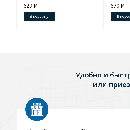
629 ₽
670 ₽
Зеркала
В корзину
В корз
1 категория
Зеркала с подсветкой
Душевые поддоны
Удобно и быст
7 категорий
или приез
Акриловые
Из литьевого мрамора
Комплектующие к поддонам