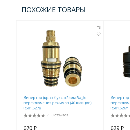
Комплектующие для кабин
ПОХОЖИЕ ТОВАРЫ
Полотенцесушители
3 категории
Водяные
Электрические
Комплек
Аксессуары для ванных ко
4 категории
Дивертор (кран-букса) 24мм Raglo
Дивертор 
переключения режимов (40 шлицов)
переключе
R501.527B
R501.526Y
/
0 отзывов
Дозаторы
Карнизы и шторки для ванной
670 ₽
629 ₽