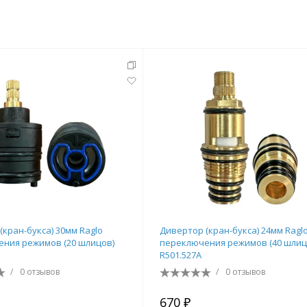
тующие
мнат
(кран-букса) 30мм Raglo
Дивертор (кран-букса) 24мм Ragl
ния режимов (20 шлицов)
переключения режимов (40 шлиц
R501.527A
/
0 отзывов
/
0 отзывов
Ершики
Полки
670 ₽