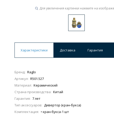
Для увеличения картинки нажмите на изображ
Ванны
19 категорий
Акриловые
Из литьевого мрамора
Ванны 120 см
Ванны 130 см
Ванны 
Характеристики
Доставка
Гарантия
Ванны 200 см
Экраны для ванн
Ком
Бренд:
Raglo
Артикул:
R501.527
Кухонные мойки
Материал:
Керамический
15 категорий
Страна производства:
Китай
Гарантия:
7 лет
Из искусственного камня
Из нержавеюще
Тип аксессуаров:
Дивертор (кран-букса)
Комплектация:
• кран-букса-1 шт