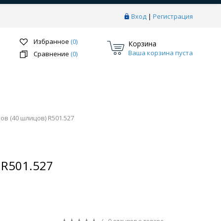
Вход
|
Регистрация
Избранное
(0)
Корзина
Ваша корзина пуста
Сравнение
(0)
в (40 шлицов) R501.527
Перейти в раздел
 R501.527
ки
Системы скрытого монтажа