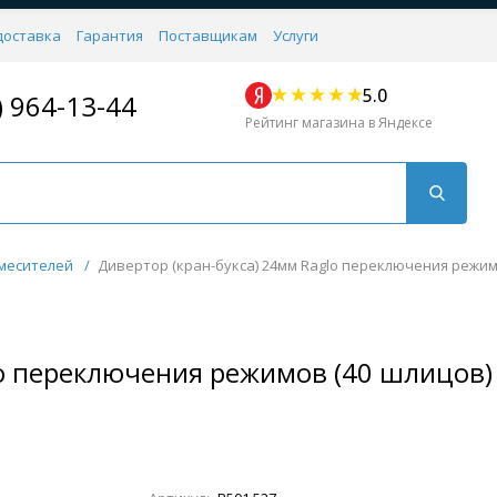
доставка
Гарантия
Поставщикам
Услуги
5.0
) 964-13-44
Рейтинг магазина в Яндексе
месителей
/
Дивертор (кран-букса) 24мм Raglo переключения режимо
lo переключения режимов (40 шлицов)
Для кухни
Для душа
Для биде
Душевые стой
Напольные
Комплектующие