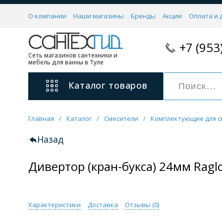
О компании
Наши магазины
Бренды
Акции
Оплата и 
+7 (953
Сеть магазинов сантехники и
мебель для ванны в Туле
Каталог
товаров
Главная
/
Каталог
/
Смесители
/
Комплектующие для с
Смесители
11 категорий
Назад
Дивертор (кран-букса) 24мм Rag
Для ванны с душем
Для раковины
С гигиеническим душем
На борт ванной
Характеристики
Доставка
Отзывы (
0
)