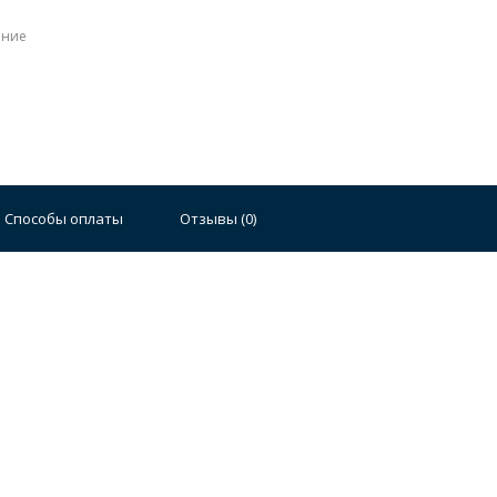
ение
Стальные
Чугунные
Ванны 100 см
Отдельно
140 см
Ванны 150 см
Ванны 160 см
Ванны 17
Способы оплаты
Отзывы (
0
)
плектующие для ванн
й стали
Двойные
Сушилки и диспенсеры для моек