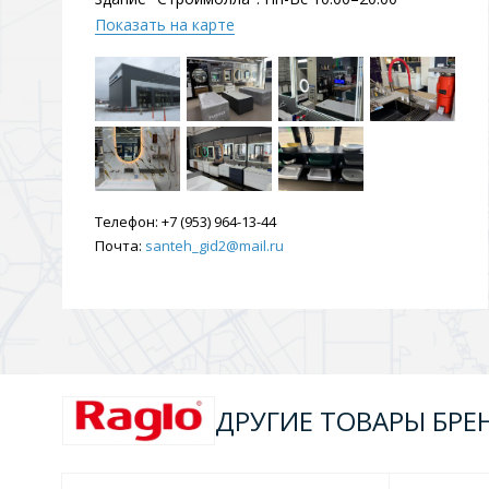
Душевые уголки и огражд
Показать на карте
3 категории
Двери и перегородки
Душевые огражден
Телефон:
+7 (953) 964-13-44
Трапы для душевых
Почта:
santeh_gid2@mail.ru
3 категории
Квадратные
Комплектующие
Лине
ДРУГИЕ ТОВАРЫ БРЕ