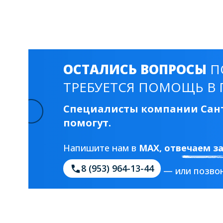
Смесители для моек
40 см
45 см
Раковины
23 категории
ОСТАЛИСЬ ВОПРОСЫ
П
ТРЕБУЕТСЯ ПОМОЩЬ В 
Мебельные раковины
Квадратные
Специалисты компании Сант
На стиральную машину
С пьедесталом
помогут.
90 см
100 см
120 см
130 см
Напишите нам в
MAX
, отвечаем з
8 (953) 964-13-44
— или позвон
Душевые кабины
1 категория