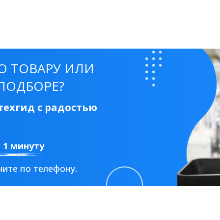
50 см
60 см
70 см
80 см
90 см
О ТОВАРУ ИЛИ
ПОДБОРЕ?
Круглые
Накладные чаши
Прямоугольные
Ов
ехгид с радостью
Угловые
40 см
45 см
50 см
55 см
Комплектующие
а 1 минуту
ите по телефону.