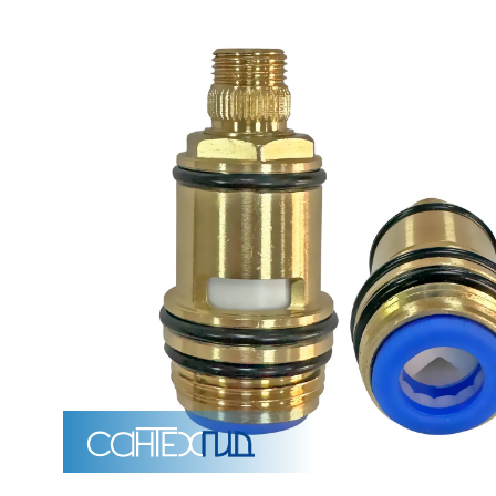
Унитазы
15 категорий
Напольные
Подвесные
Моноблоки
Приставные
Угловые с бачком
Уни
Комплектующие для инсталляций и кнопки смы
Мебель для ванных комна
7 категорий
Тумбы для ванной
Зеркало шкаф
П