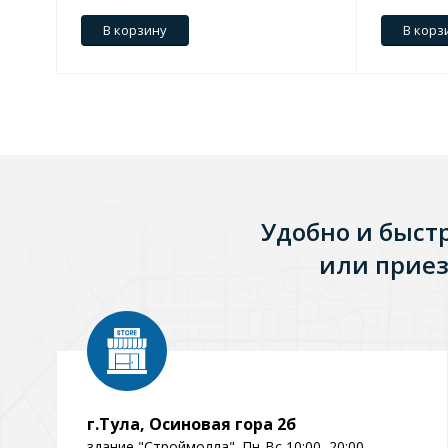
В корзину
В корз
Зеркала
1 категория
Зеркала с подсветкой
Удобно и быст
Душевые поддоны
или приез
7 категорий
Акриловые
Из литьевого мрамора
Комплектующие к поддонам
г.Тула, Осиновая гора 2б
здание "Строймолла". Пн-Вс 10:00–20:00