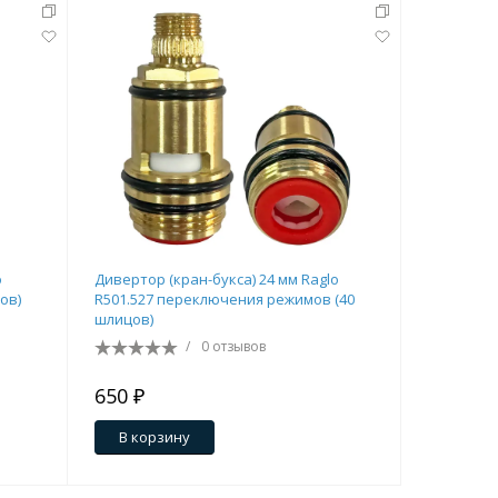
o
Дивертор (кран-букса) 24 мм Raglo
Картридж
ов)
R501.527 переключения режимов (40
для смеш
шлицов)
/
0 отзывов
650 ₽
491 ₽
В корзину
В кор