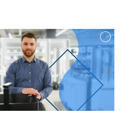
100 см
Перейти в раздел
альные
Подвесные
60 см
65 см
70 см
80 см
Перейти в раздел