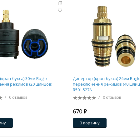
(кран-букса) 30мм Raglo
Дивертор (кран-букса) 24мм Ragl
ния режимов (20 шлицов)
переключения режимов (40 шлиц
R501.527A
/
0 отзывов
/
0 отзывов
670 ₽
ину
В корзину