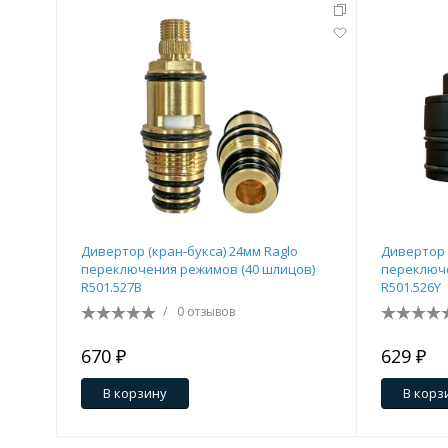
Дивертор (кран-букса) 24мм Raglo
Дивертор 
переключения режимов (40 шлицов)
переключе
R501.527B
R501.526Y
/
0 отзывов
670 ₽
629 ₽
В корзину
В корз