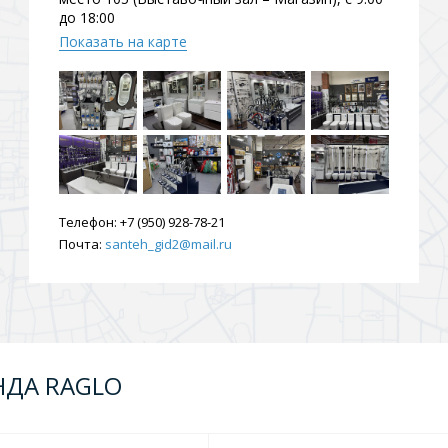
до 18:00
ения
Показать на карте
ия
На борт ванной
Телефон:
+7 (950) 928-78-21
Почта:
santeh_gid2@mail.ru
йные
НДА RAGLO