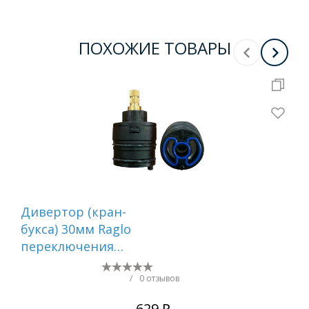
ПОХОЖИЕ ТОВАРЫ
Дивертор (кран-
Ди
букса) 30мм Raglo
бук
переключения
пе
режимов (20 шлицов)
ре
R501.526Y
R50
/
0 отзывов
629 ₽