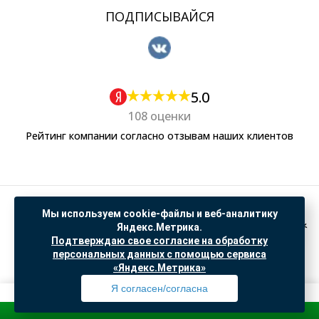
ПОДПИСЫВАЙСЯ
5.0
108 оценки
Рейтинг компании согласно отзывам наших клиентов
Политика обработки персональных данных
Мы используем cookie-файлы и веб-аналитику
Согласие на обработку данных Яндекс Метрика
Яндекс.Метрика.
Подтверждаю свое согласие на обработку
"© ООО “САНТЕХГИД”, 2026. Все права защищены. Предложение не является публичной
персональных данных с помощью сервиса
офертой, цены и информация на сайте ознакомительные
«Яндекс.Метрика»
Доработка и продвижение в
SO.USE
Я согласен/согласна
Зарегис
Профиль
Товары
Поиск
Избранное
Корзина