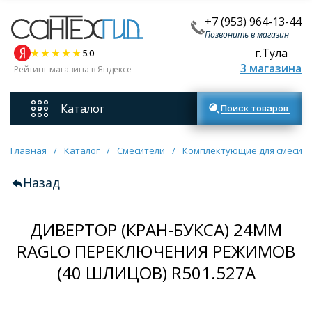
+7 (953) 964-13-44
Позвонить в магазин
г.Тула
5.0
3 магазина
Рейтинг магазина в Яндексе
Каталог
Поиск товаров
Смесители
Главная
/
Каталог
/
Смесители
/
Комплектующие для смесит
Назад
Унитазы
ДИВЕРТОР (КРАН-БУКСА) 24ММ
Мебель для ванных комнат
RAGLO ПЕРЕКЛЮЧЕНИЯ РЕЖИМОВ
Ванны
(40 ШЛИЦОВ) R501.527A
Кухонные мойки