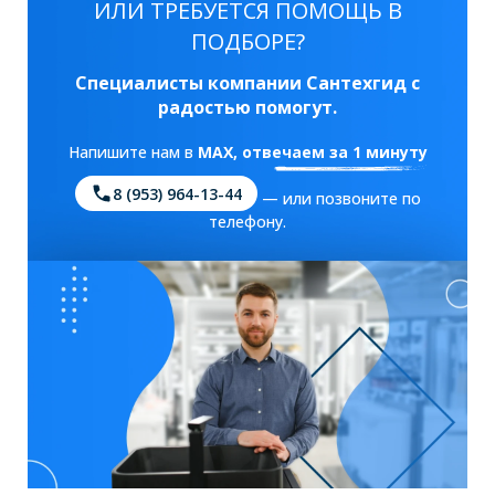
ИЛИ ТРЕБУЕТСЯ ПОМОЩЬ В
ПОДБОРЕ?
Специалисты компании Сантехгид с
радостью помогут.
Напишите нам в
MAX
, отвечаем за 1 минуту
8 (953) 964-13-44
— или позвоните по
телефону.