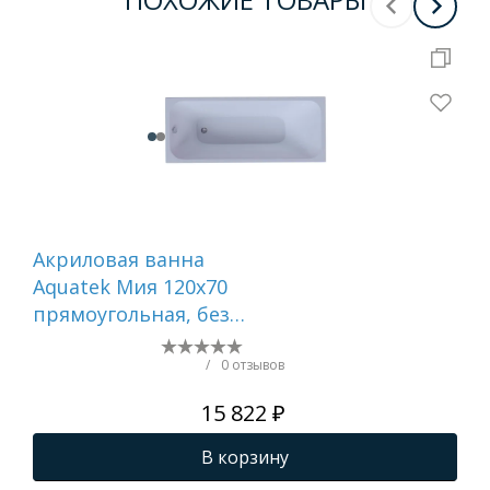
Акриловая ванна
Ак
Aquatek Мия 120x70
Aqu
прямоугольная, без
пр
каркаса и экрана
спр
экр
/
0 отзывов
ги
15 822 ₽
В корзину