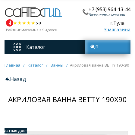
+7 (953) 964-13-44
Позвонить в магазин
г.Тула
5.0
3 магазина
Рейтинг магазина в Яндексе
Каталог
Поиск товаров
Смесители
Главная
/
Каталог
/
Ванны
/
Акриловая ванна BETTY 190x90
Назад
Унитазы
АКРИЛОВАЯ ВАННА BETTY 190X90
Мебель для ванных комнат
Ванны
есплатная доставка
Кухонные мойки