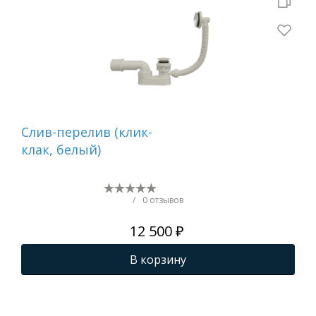
Cлив-перелив (клик-
Ак
клак, белый)
STR
/
0 отзывов
12 500 ₽
В корзину