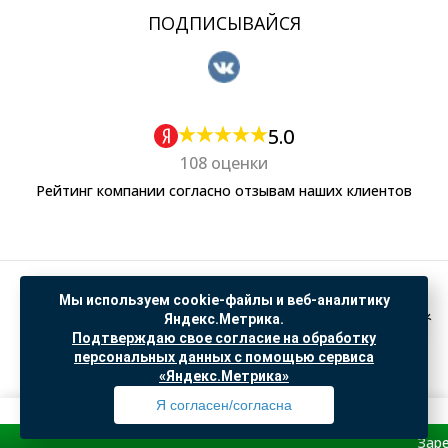
ПОДПИСЫВАЙСЯ
5.0
108 оценки
Рейтинг компании согласно отзывам наших клиентов
Политика обработки персональных данных
Мы используем cookie-файлы и веб-аналитику
Согласие на обработку данных Яндекс Метрика
Яндекс.Метрика.
Подтверждаю свое согласие на обработку
"© ООО “САНТЕХГИД”, 2026. Все права защищены. Предложение не является публичной
персональных данных с помощью сервиса
офертой, цены и информация на сайте ознакомительные
«Яндекс.Метрика»
Доработка и продвижение в
SO.USE
Я согласен/согласна
Зарегистриру
Профиль
Товары
Поиск
Избранное
Корзина