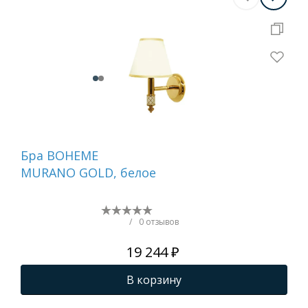
Бра BOHEME
На
MURANO GOLD, белое
ди
GO
(бе
/
0 отзывов
19 244 ₽
В корзину