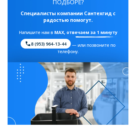
ПОДБОРЕ?
Специалисты компании Сантехгид с
радостью помогут.
Напишите нам в
MAX
, отвечаем за 1 минуту
8 (953) 964-13-44
— или позвоните по
телефону.