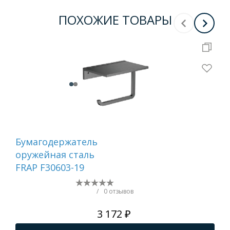
ПОХОЖИЕ ТОВАРЫ
Бумагодержатель
Ер
оружейная сталь
са
FRAP F30603-19
/
0 отзывов
3 172 ₽