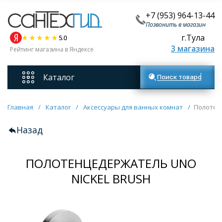
+7 (953) 964-13-44
Позвонить в магазин
г.Тула
5.0
3 магазина
Рейтинг магазина в Яндексе
Каталог
Поиск товаров
Смесители
Главная
/
Каталог
/
Аксессуары для ванных комнат
/
Полотен
Назад
Унитазы
ПОЛОТЕНЦЕДЕРЖАТЕЛЬ UNO
Мебель для ванных комнат
NICKEL BRUSH
Ванны
Кухонные мойки