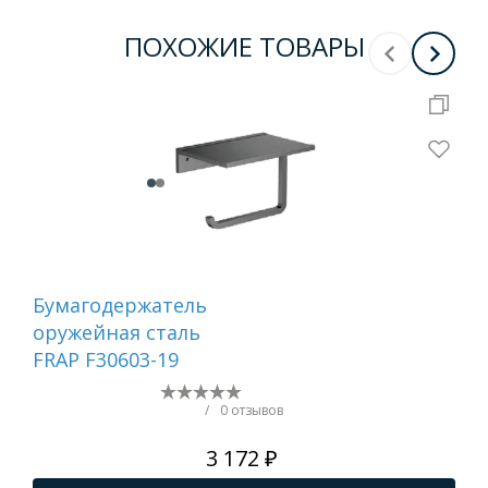
ПОХОЖИЕ ТОВАРЫ
Бумагодержатель
Ер
оружейная сталь
са
FRAP F30603-19
/
0 отзывов
3 172 ₽