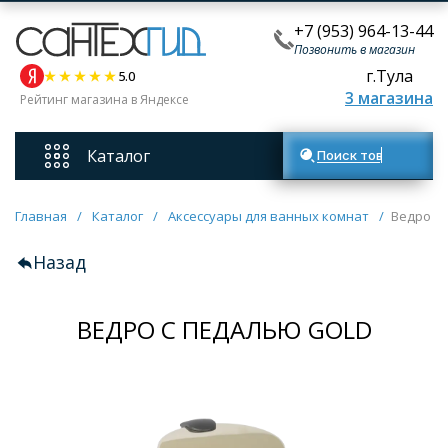
+7 (953) 964-13-44
Позвонить в магазин
г.Тула
5.0
3 магазина
Рейтинг магазина в Яндексе
Каталог
Поиск товаров
Смесители
Главная
/
Каталог
/
Аксессуары для ванных комнат
/
Ведро с
Назад
Унитазы
ВЕДРО С ПЕДАЛЬЮ GOLD
Мебель для ванных комнат
Ванны
Кухонные мойки