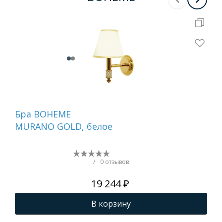
Бра BOHEME
На
MURANO GOLD, белое
ди
GO
(бе
/
0 отзывов
19 244 ₽
В корзину