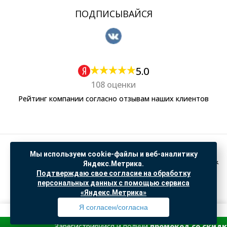
ПОДПИСЫВАЙСЯ
5.0
108 оценки
Рейтинг компании согласно отзывам наших клиентов
Политика обработки персональных данных
Мы используем cookie-файлы и веб-аналитику
Согласие на обработку данных Яндекс Метрика
Яндекс.Метрика.
Подтверждаю свое согласие на обработку
"© ООО “САНТЕХГИД”, 2026. Все права защищены. Предложение не является публичной
персональных данных с помощью сервиса
офертой, цены и информация на сайте ознакомительные
«Яндекс.Метрика»
Доработка и продвижение в
SO.USE
Я согласен/согласна
Зарегистрируйся и получи
промокод со скидкой
на перв
Профиль
Товары
Поиск
Избранное
Корзина