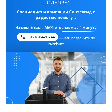
ПОДБОРЕ?
Специалисты компании Сантехгид с
радостью помогут.
Напишите нам в
MAX
, отвечаем за 1 минуту
8 (953) 964-13-44
— или позвоните по
телефону.